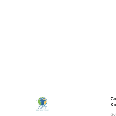
Go
Ko
Gol