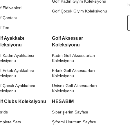
Golf Kadın Giyim Koleksiyonu
h
f Eldivenleri
Golf Çocuk Giyim Koleksiyonu
f Çantası
f Tee
lf Ayakkabı
Golf Aksesuar
leksiyonu
Koleksiyonu
f Kadın Ayakkabısı
Kadın Golf Aksesuarları
leksiyonu
Koleksiyonu
f Erkek Ayakkabısı
Erkek Golf Aksesuarları
leksiyonu
Koleksiyonu
f Çocuk Ayakkabısı
Unisex Golf Aksesuarları
leksiyonu
Koleksiyonu
lf Clubs Koleksiyonu
HESABIM
rids
Siparişlerim Sayfası
mplete Sets
Şifremi Unuttum Sayfası