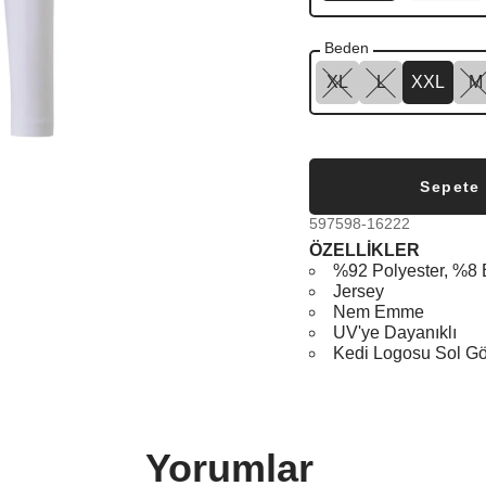
Beden
XL
L
XXL
M
Sepete
597598-16222
ÖZELLİKLER
%92 Polyester, %8 
Jersey
Nem Emme
UV'ye Dayanıklı
Kedi Logosu Sol G
Yorumlar