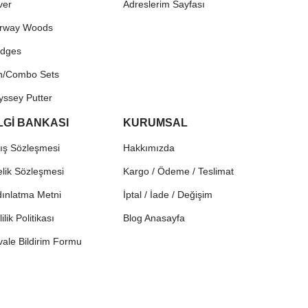
ver
Adreslerim Sayfası
irway Woods
dges
on/Combo Sets
yssey Putter
LGİ BANKASI
KURUMSAL
ış Sözleşmesi
Hakkımızda
lik Sözleşmesi
Kargo / Ödeme / Teslimat
ınlatma Metni
İptal / İade / Değişim
lilik Politikası
Blog Anasayfa
ale Bildirim Formu