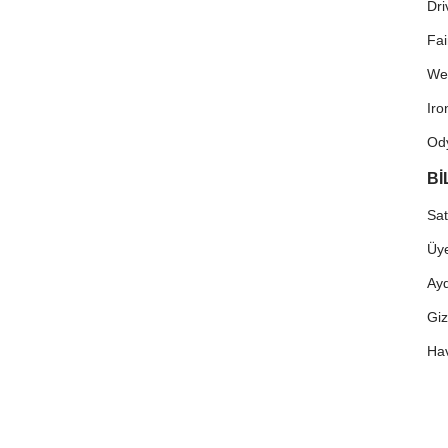
Dri
Fa
We
Ir
Od
Bİ
Sat
Üye
Ayd
Giz
Hav