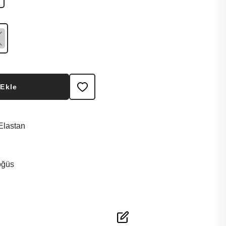
 Ekle
Elastan
öğüs