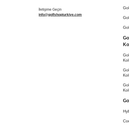
Gol
İletişime Geçin
info@golfshopturkiye.com
Gol
Gol
Go
Ko
Gol
Ko
Gol
Ko
Gol
Ko
Go
Hyb
Co