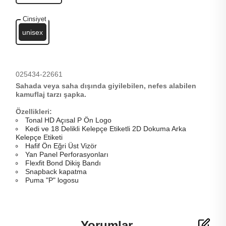
Cinsiyet
unisex
025434-22661
Sahada veya saha dışında giyilebilen, nefes alabilen
kamuflaj tarzı şapka.
Özellikleri:
Tonal HD Açısal P Ön Logo
Kedi ve 18 Delikli Kelepçe Etiketli 2D Dokuma Arka
Kelepçe Etiketi
Hafif Ön Eğri Üst Vizör
Yan Panel Perforasyonları
Flexfit Bond Dikiş Bandı
Snapback kapatma
Puma "P" logosu
Yorumlar