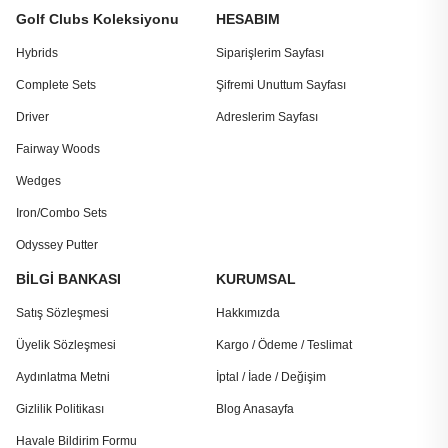
Golf Clubs Koleksiyonu
HESABIM
Hybrids
Siparişlerim Sayfası
Complete Sets
Şifremi Unuttum Sayfası
Driver
Adreslerim Sayfası
Fairway Woods
Wedges
Iron/Combo Sets
Odyssey Putter
BİLGİ BANKASI
KURUMSAL
Satış Sözleşmesi
Hakkımızda
Üyelik Sözleşmesi
Kargo / Ödeme / Teslimat
Aydınlatma Metni
İptal / İade / Değişim
Gizlilik Politikası
Blog Anasayfa
Havale Bildirim Formu