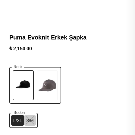
Puma Evoknit Erkek Şapka
₺ 2,150.00
Renk
Beden
L/XL
S/M