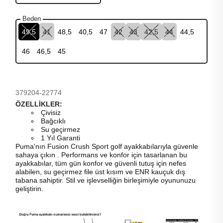
Beden
49,5
41
48,5
40,5
47
42
43
42,5
44
44,5
46
46,5
45
379204-22774
ÖZELLİKLER:
Çivisiz
Bağcıklı
Su geçirmez
1 Yıl Garanti
Puma'nın Fusion Crush Sport golf ayakkabılarıyla
güvenle
sahaya çıkın
. Performans ve konfor için tasarlanan bu
ayakkabılar, tüm gün konfor ve güvenli tutuş için nefes
alabilen, su geçirmez file üst kısım ve ENR kauçuk dış
tabana sahiptir. Stil ve işlevselliğin birleşimiyle oyununuzu
geliştirin.