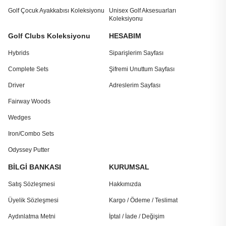
Golf Çocuk Ayakkabısı Koleksiyonu
Unisex Golf Aksesuarları
Koleksiyonu
Golf Clubs Koleksiyonu
HESABIM
Hybrids
Siparişlerim Sayfası
Complete Sets
Şifremi Unuttum Sayfası
Driver
Adreslerim Sayfası
Fairway Woods
Wedges
Iron/Combo Sets
Odyssey Putter
BİLGİ BANKASI
KURUMSAL
Satış Sözleşmesi
Hakkımızda
Üyelik Sözleşmesi
Kargo / Ödeme / Teslimat
Aydınlatma Metni
İptal / İade / Değişim