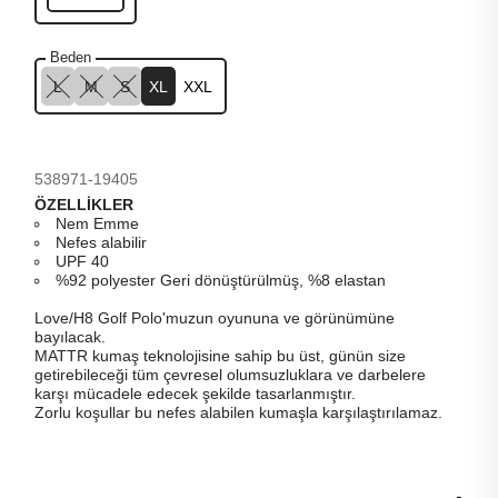
Beden
L
M
S
XL
XXL
538971-19405
ÖZELLİKLER
Nem Emme
Nefes alabilir
UPF 40
%92 polyester Geri dönüştürülmüş, %8 elastan
Love/H8 Golf Polo'muzun oyununa ve görünümüne
bayılacak.
MATTR kumaş teknolojisine sahip bu üst, günün size
getirebileceği tüm çevresel olumsuzluklara ve darbelere
karşı mücadele edecek şekilde tasarlanmıştır.
Zorlu koşullar bu nefes alabilen kumaşla karşılaştırılamaz
.