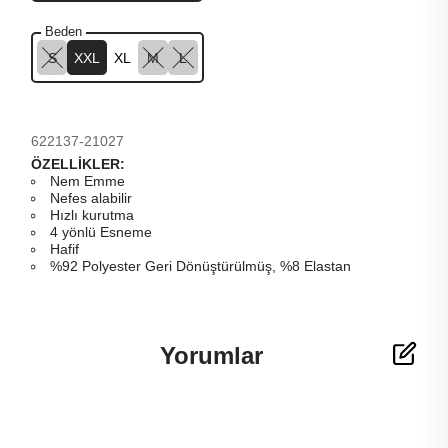
Beden
S
XXL
XL
M
L
622137-21027
ÖZELLİKLER:
Nem Emme
Nefes alabilir
Hızlı kurutma
4 yönlü Esneme
Hafif
%92 Polyester Geri Dönüştürülmüş, %8 Elastan
Yorumlar