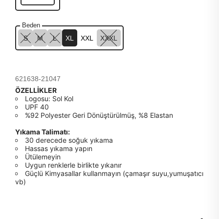
Beden
S
M
L
XL
XXL
XXXL
621638-21047
ÖZELLİKLER
Logosu: Sol Kol
UPF 40
%92 Polyester Geri Dönüştürülmüş, %8 Elastan
Yıkama Talimatı:
30 derecede soğuk yıkama
Hassas yıkama yapın
Ütülemeyin
Uygun renklerle birlikte yıkanır
Güçlü Kimyasallar kullanmayın (çamaşır suyu,yumuşatıcı
vb)