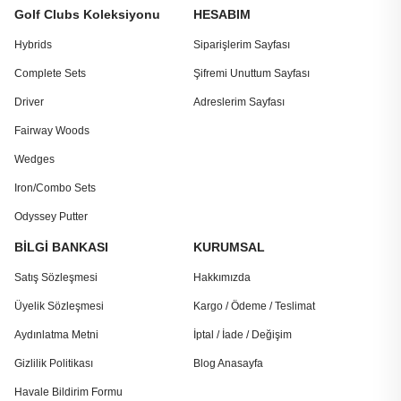
Golf Clubs Koleksiyonu
HESABIM
Hybrids
Siparişlerim Sayfası
Complete Sets
Şifremi Unuttum Sayfası
Driver
Adreslerim Sayfası
Fairway Woods
Wedges
Iron/Combo Sets
Odyssey Putter
BİLGİ BANKASI
KURUMSAL
Satış Sözleşmesi
Hakkımızda
Üyelik Sözleşmesi
Kargo / Ödeme / Teslimat
Aydınlatma Metni
İptal / İade / Değişim
Gizlilik Politikası
Blog Anasayfa
Havale Bildirim Formu