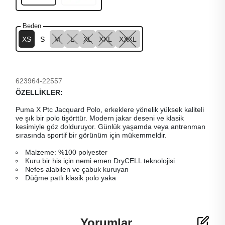
Beden
XS
S
M
L
XL
XXL
XXXL
623964-22557
ÖZELLİKLER:
Puma X Ptc Jacquard Polo, erkeklere yönelik yüksek kaliteli
ve şık bir polo tişörttür. Modern jakar deseni ve klasik
kesimiyle göz dolduruyor. Günlük yaşamda veya antrenman
sırasında sportif bir görünüm için mükemmeldir.
Malzeme: %100 polyester
Kuru bir his için nemi emen DryCELL teknolojisi
Nefes alabilen ve çabuk kuruyan
Düğme patlı klasik polo yaka
Yorumlar