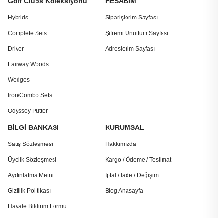
Golf Clubs Koleksiyonu
HESABIM
Hybrids
Siparişlerim Sayfası
Complete Sets
Şifremi Unuttum Sayfası
Driver
Adreslerim Sayfası
Fairway Woods
Wedges
Iron/Combo Sets
Odyssey Putter
BİLGİ BANKASI
KURUMSAL
Satış Sözleşmesi
Hakkımızda
Üyelik Sözleşmesi
Kargo / Ödeme / Teslimat
Aydınlatma Metni
İptal / İade / Değişim
Gizlilik Politikası
Blog Anasayfa
Havale Bildirim Formu