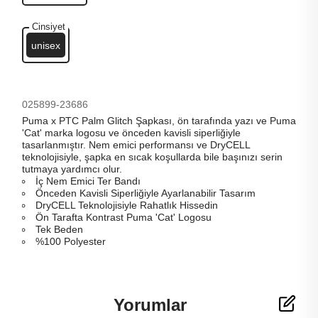
Cinsiyet
unisex
025899-23686
Puma x PTC Palm Glitch Şapkası, ön tarafında yazı ve Puma
'Cat' marka logosu ve önceden kavisli siperliğiyle
tasarlanmıştır. Nem emici performansı ve DryCELL
teknolojisiyle, şapka en sıcak koşullarda bile başınızı serin
tutmaya yardımcı olur.
İç Nem Emici Ter Bandı
Önceden Kavisli Siperliğiyle Ayarlanabilir Tasarım
DryCELL Teknolojisiyle Rahatlık Hissedin
Ön Tarafta Kontrast Puma 'Cat' Logosu
Tek Beden
%100 Polyester
Yorumlar