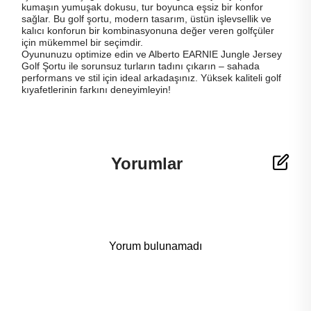
kumaşın yumuşak dokusu, tur boyunca eşsiz bir konfor
sağlar. Bu golf şortu, modern tasarım, üstün işlevsellik ve
kalıcı konforun bir kombinasyonuna değer veren golfçüler
için mükemmel bir seçimdir.
Oyununuzu optimize edin ve Alberto EARNIE Jungle Jersey
Golf Şortu ile sorunsuz turların tadını çıkarın – sahada
performans ve stil için ideal arkadaşınız. Yüksek kaliteli golf
kıyafetlerinin farkını deneyimleyin!
Yorumlar
Yorum bulunamadı