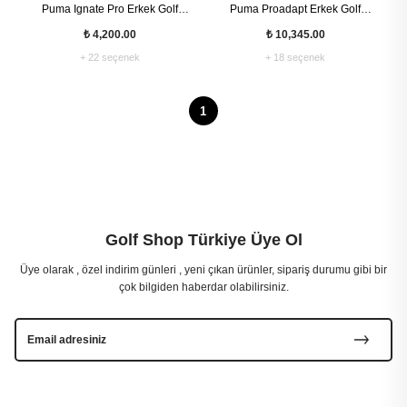
Puma Ignate Pro Erkek Golf
Puma Proadapt Erkek Golf
Ayakkabısı
Ayakkabısı
₺ 4,200.00
₺ 10,345.00
+ 22 seçenek
+ 18 seçenek
1
Golf Shop Türkiye Üye Ol
Üye olarak , özel indirim günleri , yeni çıkan ürünler, sipariş durumu gibi bir
çok bilgiden haberdar olabilirsiniz.