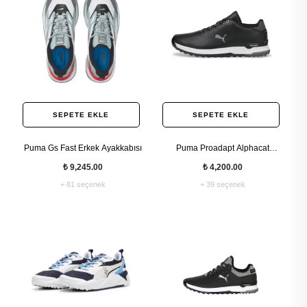
SEPETE EKLE
SEPETE EKLE
Puma Gs Fast Erkek Ayakkabısı
Puma Proadapt Alphacat
Leather Erkek Deri Golf
₺ 9,245.00
₺ 4,200.00
Ayakkabısı
+ 81 seçenek
+ 39 seçenek