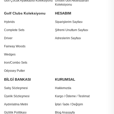
Golf Çocuk Ayakkabısı Koleksiyonu
Unisex Golf Aksesuarları
Koleksiyonu
Golf Clubs Koleksiyonu
HESABIM
Hybrids
Siparişlerim Sayfası
Complete Sets
Şifremi Unuttum Sayfası
Driver
Adreslerim Sayfası
Fairway Woods
Wedges
Iron/Combo Sets
Odyssey Putter
BİLGİ BANKASI
KURUMSAL
Satış Sözleşmesi
Hakkımızda
Üyelik Sözleşmesi
Kargo / Ödeme / Teslimat
Aydınlatma Metni
İptal / İade / Değişim
Gizlilik Politikası
Blog Anasayfa