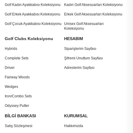
Golf Kadın Ayakkabısı Koleksiyonu
Kadın Golf Aksesuarları Koleksiyonu
Golf Erkek Ayakkabısı Koleksiyonu
Erkek Golf Aksesuarları Koleksiyonu
Golf Çocuk Ayakkabısı Koleksiyonu
Unisex Golf Aksesuarları
Koleksiyonu
Golf Clubs Koleksiyonu
HESABIM
Hybrids
Siparişlerim Sayfası
Complete Sets
Şifremi Unuttum Sayfası
Driver
Adreslerim Sayfası
Fairway Woods
Wedges
Iron/Combo Sets
Odyssey Putter
BİLGİ BANKASI
KURUMSAL
Satış Sözleşmesi
Hakkımızda