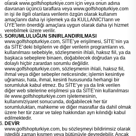
olarak www.golfshopturkiye.com için veya onun adına
davranan üçüncü taraflara veya www.golfshopturkiye.com
in işi ile ilgili olanlara verilerin özgün olarak kullanım
amaçlarını daha iyi işlemek ya da KULLANICI’ların ve
ÜYE’lerin önerdiği amaçlara uygun olarak daha iyi hizmet
verebilmek üzere verilir.
SORUMLULUĞUN SINIRLANDIRILMASI
www.golfshopturkiye.com, SİTE’ye erişilmesi, SİTE’nin ya
da SİTE’deki bilgilerin ve diğer verilerin programların vs.
kullanılması sebebiyle, sözleşmenin ihlali, haksız fiil, ya da
başkaca sebeplere binaen, doğabilecek doğrudan ya da
dolaylı hiçbir zarardan sorumlu değildir.
www.golfshopturkiye.com, sözleşmenin ihlali, haksız fiil,
ihmal veya diğer sebepler neticesinde; işlemin kesintiye
uğraması, hata, ihmal, kesinti hususunda herhangi bir
sorumluluk kabul etmez. Bu SİTE’ye ya da link verilen
diğer web sitelerine erişilmesi ya da SİTE’nin kullanılması
ile www.golfshopturkiye.com işletemesinin,
kullanım/ziyaret sonucunda, doğabilecek her tür
sorumluluktan, mahkeme ve diğer masraflar da dahil olmak
üzere her tür zarar ve talep hakkından ayrı kılındığı kabul
edilmektedir.
DEVİR
www.golfshopturkiye.com, bu sözleşmeyi bildirimsiz olarak
istediği zaman kısmen veya bütünüyle devredebilir. Ancak