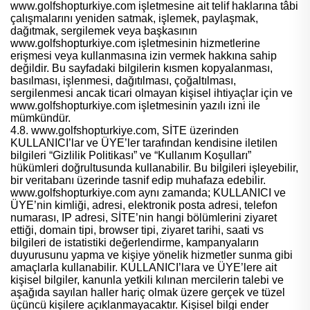
www.golfshopturkiye.com işletmesine ait telif haklarına tâbi
çalışmalarını yeniden satmak, işlemek, paylaşmak,
dağıtmak, sergilemek veya başkasının
www.golfshopturkiye.com işletmesinin hizmetlerine
erişmesi veya kullanmasına izin vermek hakkına sahip
değildir. Bu sayfadaki bilgilerin kısmen kopyalanması,
basılması, işlenmesi, dağıtılması, çoğaltılması,
sergilenmesi ancak ticari olmayan kişisel ihtiyaçlar için ve
www.golfshopturkiye.com işletmesinin yazılı izni ile
mümkündür.
4.8. www.golfshopturkiye.com, SİTE üzerinden
KULLANICI’lar ve ÜYE’ler tarafından kendisine iletilen
bilgileri “Gizlilik Politikası” ve “Kullanım Koşulları”
hükümleri doğrultusunda kullanabilir. Bu bilgileri işleyebilir,
bir veritabanı üzerinde tasnif edip muhafaza edebilir.
www.golfshopturkiye.com aynı zamanda; KULLANICI ve
ÜYE’nin kimliği, adresi, elektronik posta adresi, telefon
numarası, IP adresi, SİTE’nin hangi bölümlerini ziyaret
ettiği, domain tipi, browser tipi, ziyaret tarihi, saati vs
bilgileri de istatistiki değerlendirme, kampanyaların
duyurusunu yapma ve kişiye yönelik hizmetler sunma gibi
amaçlarla kullanabilir. KULLANICI’lara ve ÜYE’lere ait
kişisel bilgiler, kanunla yetkili kılınan mercilerin talebi ve
aşağıda sayılan haller hariç olmak üzere gerçek ve tüzel
üçüncü kişilere açıklanmayacaktır. Kişisel bilgi ender