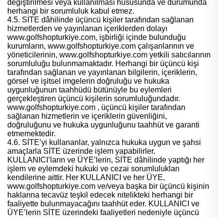
değiştirilmesi veya kullanılması hususunda ve durumunda
herhangi bir sorumluluk kabul etmez.
4.5. SİTE dâhilinde üçüncü kişiler tarafından sağlanan
hizmetlerden ve yayınlanan içeriklerden dolayı
www.golfshopturkiye.com, işbirliği içinde bulunduğu
kurumların, www.golfshopturkiye.com çalışanlarının ve
yöneticilerinin, www.golfshopturkiye.com yetkili satıcılarının
sorumluluğu bulunmamaktadır. Herhangi bir üçüncü kişi
tarafından sağlanan ve yayınlanan bilgilerin, içeriklerin,
görsel ve işitsel imgelerin doğruluğu ve hukuka
uygunluğunun taahhüdü bütünüyle bu eylemleri
gerçekleştiren üçüncü kişilerin sorumluluğundadır.
www.golfshopturkiye.com , üçüncü kişiler tarafından
sağlanan hizmetlerin ve içeriklerin güvenliğini,
doğruluğunu ve hukuka uygunluğunu taahhüt ve garanti
etmemektedir.
4.6. SİTE’yi kullananlar, yalnızca hukuka uygun ve şahsi
amaçlarla SİTE üzerinde işlem yapabilirler.
KULLANICI’ların ve ÜYE’lerin, SİTE dâhilinde yaptığı her
işlem ve eylemdeki hukuki ve cezai sorumlulukları
kendilerine aittir. Her KULLANICI ve her ÜYE,
www.golfshopturkiye.com ve/veya başka bir üçüncü kişinin
haklarına tecavüz teşkil edecek nitelikteki herhangi bir
faaliyette bulunmayacağını taahhüt eder. KULLANICI ve
ÜYE’lerin SİTE üzerindeki faaliyetleri nedeniyle üçüncü