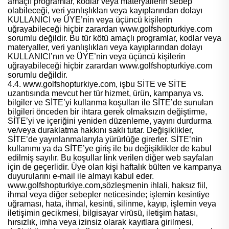
amaçlı programlar, kodlar veya materyallerin sebep
olabileceği, veri yanlışlıkları veya kayıplarından dolayı
KULLANICI ve ÜYE’nin veya üçüncü kişilerin
uğrayabileceği hiçbir zarardan www.golfshopturkiye.com
sorumlu değildir. Bu tür kötü amaçlı programlar, kodlar veya
materyaller, veri yanlışlıkları veya kayıplarından dolayı
KULLANICI’nın ve ÜYE’nin veya üçüncü kişilerin
uğrayabileceği hiçbir zarardan www.golfshopturkiye.com
sorumlu değildir.
4.4. www.golfshopturkiye.com, işbu SİTE ve SİTE
uzantısında mevcut her tür hizmet, ürün, kampanya vs.
bilgiler ve SİTE’yi kullanma koşulları ile SİTE’de sunulan
bilgileri önceden bir ihtara gerek olmaksızın değiştirme,
SİTE’yi ve içeriğini yeniden düzenleme, yayını durdurma
ve/veya duraklatma hakkını saklı tutar. Değişiklikler,
SİTE’de yayınlanmalarıyla yürürlüğe girerler. SİTE’nin
kullanımı ya da SİTE’ye giriş ile bu değişiklikler de kabul
edilmiş sayılır. Bu koşullar link verilen diğer web sayfaları
için de geçerlidir. Üye olan kişi haftalık bülten ve kampanya
duyurularını e-mail ile almayı kabul eder.
www.golfshopturkiye.com,sözleşmenin ihlali, haksız fiil,
ihmal veya diğer sebepler neticesinde; işlemin kesintiye
uğraması, hata, ihmal, kesinti, silinme, kayıp, işlemin veya
iletişimin gecikmesi, bilgisayar virüsü, iletişim hatası,
hırsızlık, imha veya izinsiz olarak kayıtlara girilmesi,