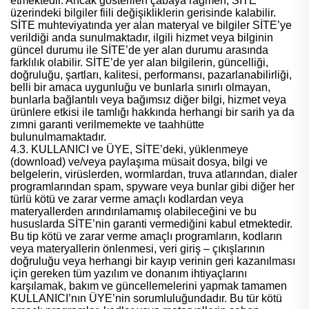
etmektedir. Ancak gösterilen çabaya rağmen, SİTE
üzerindeki bilgiler fiili değişikliklerin gerisinde kalabilir.
SİTE muhteviyatında yer alan materyal ve bilgiler SİTE’ye
verildiği anda sunulmaktadır, ilgili hizmet veya bilginin
güncel durumu ile SİTE’de yer alan durumu arasında
farklılık olabilir. SİTE’de yer alan bilgilerin, güncelliği,
doğruluğu, şartları, kalitesi, performansı, pazarlanabilirliği,
belli bir amaca uygunluğu ve bunlarla sınırlı olmayan,
bunlarla bağlantılı veya bağımsız diğer bilgi, hizmet veya
ürünlere etkisi ile tamlığı hakkında herhangi bir sarih ya da
zımni garanti verilmemekte ve taahhütte
bulunulmamaktadır.
4.3. KULLANICI ve ÜYE, SİTE’deki, yüklenmeye
(download) ve/veya paylaşıma müsait dosya, bilgi ve
belgelerin, virüslerden, wormlardan, truva atlarından, dialer
programlarından spam, spyware veya bunlar gibi diğer her
türlü kötü ve zarar verme amaçlı kodlardan veya
materyallerden arındırılamamış olabileceğini ve bu
hususlarda SİTE’nin garanti vermediğini kabul etmektedir.
Bu tip kötü ve zarar verme amaçlı programların, kodların
veya materyallerin önlenmesi, veri giriş – çıkışlarının
doğruluğu veya herhangi bir kayıp verinin geri kazanılması
için gereken tüm yazılım ve donanım ihtiyaçlarını
karşılamak, bakım ve güncellemelerini yapmak tamamen
KULLANICI’nın ÜYE’nin sorumluluğundadır. Bu tür kötü