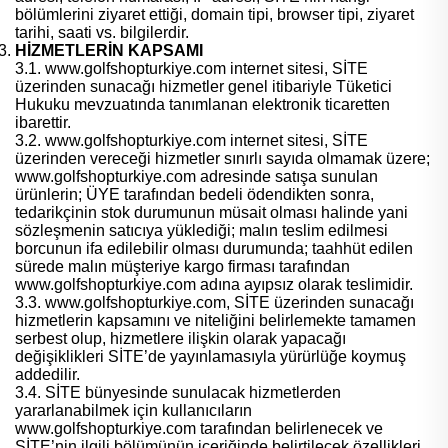
bölümlerini ziyaret ettiği, domain tipi, browser tipi, ziyaret
tarihi, saati vs. bilgilerdir.
HİZMETLERİN KAPSAMI
3.1. www.golfshopturkiye.com internet sitesi, SİTE
üzerinden sunacağı hizmetler genel itibariyle Tüketici
Hukuku mevzuatında tanımlanan elektronik ticaretten
ibarettir.
3.2. www.golfshopturkiye.com internet sitesi, SİTE
üzerinden vereceği hizmetler sınırlı sayıda olmamak üzere;
www.golfshopturkiye.com adresinde satışa sunulan
ürünlerin; ÜYE tarafından bedeli ödendikten sonra,
tedarikçinin stok durumunun müsait olması halinde yani
sözleşmenin satıcıya yüklediği; malın teslim edilmesi
borcunun ifa edilebilir olması durumunda; taahhüt edilen
sürede malın müşteriye kargo firması tarafından
www.golfshopturkiye.com adına ayıpsız olarak teslimidir.
3.3. www.golfshopturkiye.com, SİTE üzerinden sunacağı
hizmetlerin kapsamını ve niteliğini belirlemekte tamamen
serbest olup, hizmetlere ilişkin olarak yapacağı
değişiklikleri SİTE’de yayınlamasıyla yürürlüğe koymuş
addedilir.
3.4. SİTE bünyesinde sunulacak hizmetlerden
yararlanabilmek için kullanıcıların
www.golfshopturkiye.com tarafından belirlenecek ve
SİTE’nin ilgili bölümünün içeriğinde belirtilecek özellikleri