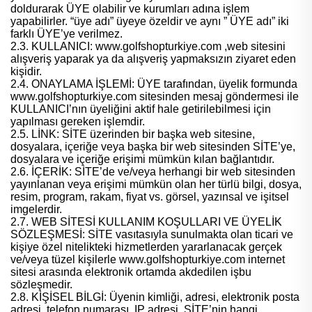
doldurarak ÜYE olabilir ve kurumları adına işlem
yapabilirler. “üye adı” üyeye özeldir ve aynı ” ÜYE adı” iki
farklı ÜYE’ye verilmez.
2.3. KULLANICI: www.golfshopturkiye.com ,web sitesini
alışveriş yaparak ya da alışveriş yapmaksızın ziyaret eden
kişidir.
2.4. ONAYLAMA İŞLEMİ: ÜYE tarafından, üyelik formunda
www.golfshopturkiye.com sitesinden mesaj göndermesi ile
KULLANICI’nın üyeliğini aktif hale getirilebilmesi için
yapılması gereken işlemdir.
2.5. LİNK: SİTE üzerinden bir başka web sitesine,
dosyalara, içeriğe veya başka bir web sitesinden SİTE’ye,
dosyalara ve içeriğe erişimi mümkün kılan bağlantıdır.
2.6. İÇERİK: SİTE’de ve/veya herhangi bir web sitesinden
yayınlanan veya erişimi mümkün olan her türlü bilgi, dosya,
resim, program, rakam, fiyat vs. görsel, yazınsal ve işitsel
imgelerdir.
2.7. WEB SİTESİ KULLANIM KOŞULLARI VE ÜYELİK
SÖZLEŞMESİ: SİTE vasıtasıyla sunulmakta olan ticari ve
kişiye özel nitelikteki hizmetlerden yararlanacak gerçek
ve/veya tüzel kişilerle www.golfshopturkiye.com internet
sitesi arasında elektronik ortamda akdedilen işbu
sözleşmedir.
2.8. KİŞİSEL BİLGİ: Üyenin kimliği, adresi, elektronik posta
adresi, telefon numarası, IP adresi, SİTE’nin hangi