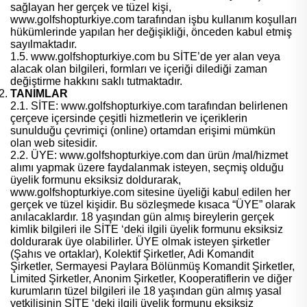
sağlayan her gerçek ve tüzel kişi,
www.golfshopturkiye.com tarafından işbu kullanım koşulları
hükümlerinde yapılan her değişikliği, önceden kabul etmiş
sayılmaktadır.
1.5. www.golfshopturkiye.com bu SİTE’de yer alan veya
alacak olan bilgileri, formları ve içeriği dilediği zaman
değiştirme hakkını saklı tutmaktadır.
TANIMLAR
2.1. SİTE: www.golfshopturkiye.com tarafından belirlenen
çerçeve içersinde çeşitli hizmetlerin ve içeriklerin
sunulduğu çevrimiçi (online) ortamdan erişimi mümkün
olan web sitesidir.
2.2. ÜYE: www.golfshopturkiye.com dan ürün /mal/hizmet
alımı yapmak üzere faydalanmak isteyen, seçmiş olduğu
üyelik formunu eksiksiz doldurarak,
www.golfshopturkiye.com sitesine üyeliği kabul edilen her
gerçek ve tüzel kişidir. Bu sözleşmede kısaca “ÜYE” olarak
anılacaklardır. 18 yaşından gün almış bireylerin gerçek
kimlik bilgileri ile SİTE ‘deki ilgili üyelik formunu eksiksiz
doldurarak üye olabilirler. ÜYE olmak isteyen şirketler
(Şahıs ve ortaklar), Kolektif Şirketler, Adi Komandit
Şirketler, Sermayesi Paylara Bölünmüş Komandit Şirketler,
Limited Şirketler, Anonim Şirketler, Kooperatiflerin ve diğer
kurumların tüzel bilgileri ile 18 yaşından gün almış yasal
yetkilisinin SİTE ‘deki ilgili üyelik formunu eksiksiz