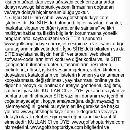
kişilerin uğradıkları veya uğrayabilecekleri zararlardan
dolayı www.golfshopturkiye.com firması’nın doğrudan
ve/veya dolaylı hiçbir sorumluluğu yoktur.
4.7. İşbu SİTE’nin sahibi www.golfshopturkiye.com
işletmesidir. Bu SİTE’de bulunan bilgiler, yazılar, resimler,
markalar, slogan ve diğer işaretler ile sair sınaî ve fikri
mülkiyet haklarına ilişkin bilgilerin korunmasına yönelik
programlarla, sayfa düzeni ve SİTE’nin sunumu
www.golfshopturkiye.com işletmesinin izin ve lisans aldığı
kuruluşların mülkiyetindedir. İşbu SİTE’deki bilgilerin ya da
SİTE sayfalarına ilişkin her tür veritabanı, web sitesi,
software-code’ların html kodu ve diğer kodlar vs. ile SİTE
içeriğinde bulunan ürünlerin, tasarımların, resimlerin,
metinlerin, görsel, işitsel vesair imgelerin, video kliplerin,
dosyaların, katalogların ve listelerin kısmen ya da tamamen
kopyalanması, değiştirilmesi, yayınlanması, online ya da
diğer bir medya kullanılmak suretiyle gönderimi, dağıtımı,
satılması yasaktır. KULLANICI ve ÜYE, yukarıda sayılan ve
bunlarla sınırlı olmayan SİTE yazılım, donanım ve içeriğini
çoğaltmayacağını, kopyalamayacağını, dağıtmayacağını,
işlemeyeceğini, gerek bu eylemleri ile gerekse de başka
yollarla www.golfshopturkiye.com ile doğrudan ve/veya
dolaylı olarak rekabete girmeyeceğini kabul ve taahhüt
etmektedir. KULLANICI ve ÜYE, www.golfshopturkiye.com
hizmetlerini, www.golfshopturkiye.com bilgilerini ve