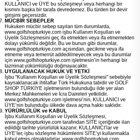
KULLANICI ve ÜYE bu sözleşmeyi veya herhangi bir
kısmını başka bir tarafa devredemez. Bu türden bir devir
girişimi geçersizdir.
MÜCBİR SEBEPLER
Hukuken mücbir sebep sayılan tüm durumlarda,
www.golfshopturkiye.com işbu Kullanım Koşulları ve
Üyelik Sözleşmesini geç ifa etmekten veya ifa etmemekten
dolayı yükümlü değildir. Bu ve bunun gibi durumlar,
www.golfshopturkiye.com açısından, gecikme veya ifa
etmeme veya temerrüt addedilmeyecek veya bu durumlar
için www.golfshopturkiye.com işletmesin’in herhangi bir
tazminat yükümlülüğü doğmayacaktır.
UYGULANACAK HUKUK VE YETKİ
İşbu “Kullanım Koşulları ve Üyelik Sözleşmesi” sebebiyle
kaynaklanacak ihtilaflar Türk Hukukuna tabidir ve GOLF
SHOP TÜRKİYE işletmesinin bulunduğu ilde yer alan
Merkez Mahkemeleri ve İcra Daireleri yetkilidir.
www.golfshopturkiye.com işletmesi’nin, KULLANICI ve
ÜYE’nin bulunduğu ülkede dava açma hakkı saklıdır.
YÜRÜRLÜLÜK ve KABUL
İşbu Kullanım Koşulları ve Üyelik Sözleşmesi,
www.golfshopturkiye.com tarafından SİTE içeriğinde ilan
edildiği tarihte yürürlülük kazanır. KULLANICI’lar ve
ÜYE’ler, işbu sözleşme hükümlerini SİTE’yi kullanmakla
kabul etmiş olmaktadırlar. www.golfshopturkiye.com ,