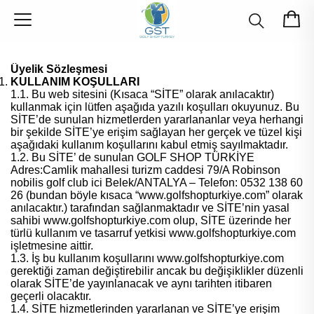
Üyelik Sözleşmesi
KULLANIM KOŞULLARI
1.1. Bu web sitesini (Kısaca “SİTE” olarak anılacaktır)
kullanmak için lütfen aşağıda yazılı koşulları okuyunuz. Bu
SİTE’de sunulan hizmetlerden yararlananlar veya herhangi
bir şekilde SİTE’ye erişim sağlayan her gerçek ve tüzel kişi
aşağıdaki kullanım koşullarını kabul etmiş sayılmaktadır.
1.2. Bu SİTE’ de sunulan GOLF SHOP TÜRKİYE
Adres:Camlik mahallesi turizm caddesi 79/A Robinson
nobilis golf club ici Belek/ANTALYA – Telefon: 0532 138 60
26 (bundan böyle kısaca “www.golfshopturkiye.com” olarak
anılacaktır.) tarafından sağlanmaktadır ve SİTE’nin yasal
sahibi www.golfshopturkiye.com olup, SİTE üzerinde her
türlü kullanım ve tasarruf yetkisi www.golfshopturkiye.com
işletmesine aittir.
1.3. İş bu kullanım koşullarını www.golfshopturkiye.com
gerektiği zaman değiştirebilir ancak bu değişiklikler düzenli
olarak SİTE’de yayınlanacak ve aynı tarihten itibaren
geçerli olacaktır.
1.4. SİTE hizmetlerinden yararlanan ve SİTE’ye erişim