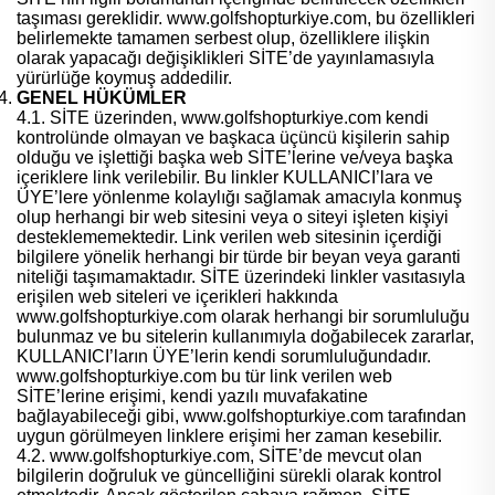
taşıması gereklidir. www.golfshopturkiye.com, bu özellikleri
belirlemekte tamamen serbest olup, özelliklere ilişkin
olarak yapacağı değişiklikleri SİTE’de yayınlamasıyla
yürürlüğe koymuş addedilir.
GENEL HÜKÜMLER
4.1. SİTE üzerinden, www.golfshopturkiye.com kendi
kontrolünde olmayan ve başkaca üçüncü kişilerin sahip
olduğu ve işlettiği başka web SİTE’lerine ve/veya başka
içeriklere link verilebilir. Bu linkler KULLANICI’lara ve
ÜYE’lere yönlenme kolaylığı sağlamak amacıyla konmuş
olup herhangi bir web sitesini veya o siteyi işleten kişiyi
desteklememektedir. Link verilen web sitesinin içerdiği
bilgilere yönelik herhangi bir türde bir beyan veya garanti
niteliği taşımamaktadır. SİTE üzerindeki linkler vasıtasıyla
erişilen web siteleri ve içerikleri hakkında
www.golfshopturkiye.com olarak herhangi bir sorumluluğu
bulunmaz ve bu sitelerin kullanımıyla doğabilecek zararlar,
KULLANICI’ların ÜYE’lerin kendi sorumluluğundadır.
www.golfshopturkiye.com bu tür link verilen web
SİTE’lerine erişimi, kendi yazılı muvafakatine
bağlayabileceği gibi, www.golfshopturkiye.com tarafından
uygun görülmeyen linklere erişimi her zaman kesebilir.
4.2. www.golfshopturkiye.com, SİTE’de mevcut olan
bilgilerin doğruluk ve güncelliğini sürekli olarak kontrol