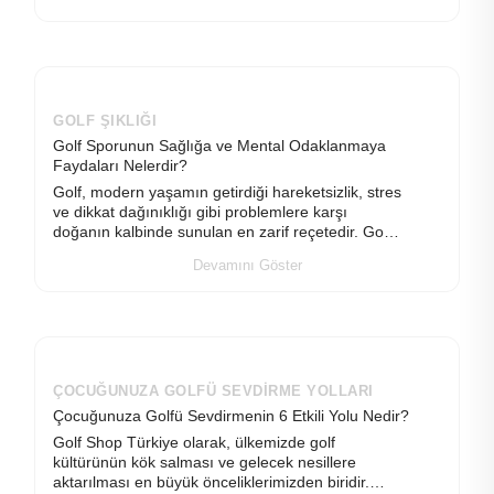
gizlidir. Kali
GOLF ŞIKLIĞI
Golf Sporunun Sağlığa ve Mental Odaklanmaya
Faydaları Nelerdir?
Golf, modern yaşamın getirdiği hareketsizlik, stres
ve dikkat dağınıklığı gibi problemlere karşı
doğanın kalbinde sunulan en zarif reçetedir. Golf
Shop Türkiye olarak bizler, sadece en üst düzey
Devamını Göster
golf
ÇOCUĞUNUZA GOLFÜ SEVDIRME YOLLARI
Çocuğunuza Golfü Sevdirmenin 6 Etkili Yolu Nedir?
Golf Shop Türkiye olarak, ülkemizde golf
kültürünün kök salması ve gelecek nesillere
aktarılması en büyük önceliklerimizden biridir.