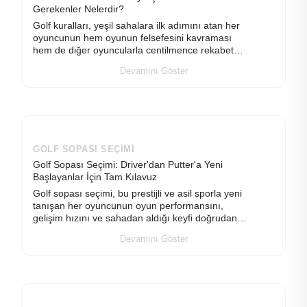
Gerekenler Nelerdir?
Golf kuralları, yeşil sahalara ilk adımını atan her
oyuncunun hem oyunun felsefesini kavraması
hem de diğer oyuncularla centilmence rekabet
edebilmesi için öğrenmesi gereken en temel
Devamını Göster
unsurdur. Golf, h
GOLF SOPASI SEÇIMI
Golf Sopası Seçimi: Driver'dan Putter'a Yeni
Başlayanlar İçin Tam Kılavuz
Golf sopası seçimi, bu prestijli ve asil sporla yeni
tanışan her oyuncunun oyun performansını,
gelişim hızını ve sahadan aldığı keyfi doğrudan
belirleyen en kritik adımdır. Doğru ekipmanla
Devamını Göster
başlamak, y