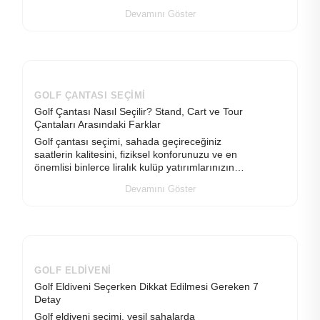
Çocukların yeşil çimlere ilk adımlarını atarken
Devamını Göster
yüzlerindeki o heye
GOLF ÇANTASI SEÇIMI
Golf Çantası Nasıl Seçilir? Stand, Cart ve Tour
Çantaları Arasındaki Farklar
Golf çantası seçimi, sahada geçireceğiniz
saatlerin kalitesini, fiziksel konforunuzu ve en
önemlisi binlerce liralık kulüp yatırımlarınızın
güvenliğini doğrudan etkileyen hayati bir karardır.
Devamını Göster
Pek çok
GOLF ELDIVENI
Golf Eldiveni Seçerken Dikkat Edilmesi Gereken 7
Detay
Golf eldiveni seçimi, yeşil sahalarda