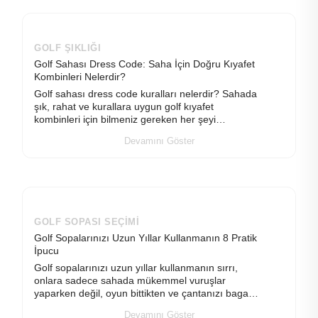
GOLF ŞIKLIĞI
Golf Sahası Dress Code: Saha İçin Doğru Kıyafet
Kombinleri Nelerdir?
Golf sahası dress code kuralları nelerdir? Sahada
şık, rahat ve kurallara uygun golf kıyafet
kombinleri için bilmeniz gereken her şeyi
rehberimizde keşfedin.
Devamını Göster
GOLF SOPASI SEÇIMI
Golf Sopalarınızı Uzun Yıllar Kullanmanın 8 Pratik
İpucu
Golf sopalarınızı uzun yıllar kullanmanın sırrı,
onlara sadece sahada mükemmel vuruşlar
yaparken değil, oyun bittikten ve çantanızı bagaja
koyduktan sonra da ne kadar değer verdiğinizde
Devamını Göster