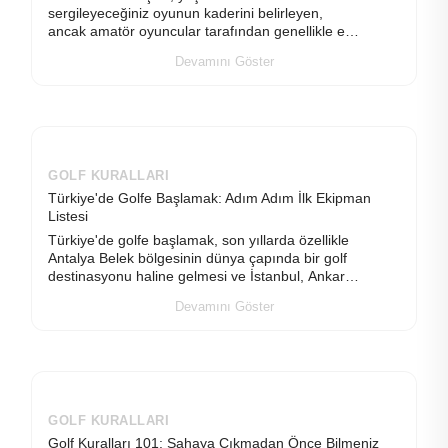
sergileyeceğiniz oyunun kaderini belirleyen,
ancak amatör oyuncular tarafından genellikle en
çok ihmal edilen teknik süreçlerin başında gelir.
Devamını Göster
Birçok golfçü vakti
GOLF KURALLARI
Türkiye'de Golfe Başlamak: Adım Adım İlk Ekipman
Listesi
Türkiye'de golfe başlamak, son yıllarda özellikle
Antalya Belek bölgesinin dünya çapında bir golf
destinasyonu haline gelmesi ve İstanbul, Ankara,
İzmir, Bodrum gibi lokasyonlarda açılan modern
Devamını Göster
tesisl
GOLF KURALLARI
Golf Kuralları 101: Sahaya Çıkmadan Önce Bilmeniz