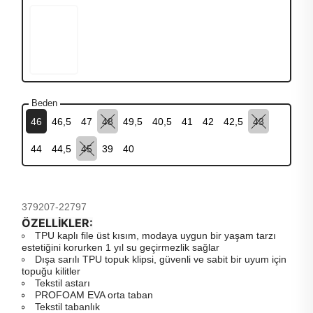
Beden
46
46,5
47
48
49,5
40,5
41
42
42,5
43
44
44,5
45
39
40
379207-22797
ÖZELLİKLER:
TPU kaplı file üst kısım, modaya uygun bir yaşam tarzı
estetiğini korurken 1 yıl su geçirmezlik sağlar
Dışa sarılı TPU topuk klipsi, güvenli ve sabit bir uyum için
topuğu kilitler
Tekstil astarı
PROFOAM EVA orta taban
Tekstil tabanlık