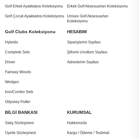
Golf Erkek Ayakkabısı Koleksiyonu
Erkek Golf Aksesuarları Koleksiyonu
Golf Çocuk Ayakkabısı Koleksiyonu
Unisex Golf Aksesuarları
Koleksiyonu
Golf Clubs Koleksiyonu
HESABIM
Hybrids
Siparişlerim Sayfası
Complete Sets
Şifremi Unuttum Sayfası
Driver
Adreslerim Sayfası
Fairway Woods
Wedges
Iron/Combo Sets
Odyssey Putter
BİLGİ BANKASI
KURUMSAL
Satış Sözleşmesi
Hakkımızda
Üyelik Sözleşmesi
Kargo / Ödeme / Teslimat