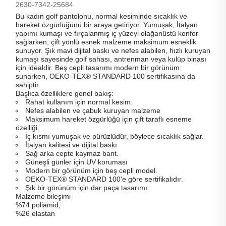
2630-7342-25684
Bu kadın golf pantolonu, normal kesiminde sıcaklık ve
hareket özgürlüğünü bir araya getiriyor. Yumuşak, İtalyan
yapımı kumaşı ve fırçalanmış iç yüzeyi olağanüstü konfor
sağlarken, çift yönlü esnek malzeme maksimum esneklik
sunuyor. Şık mavi dijital baskı ve nefes alabilen, hızlı kuruyan
kumaşı sayesinde golf sahası, antrenman veya kulüp binası
için idealdir. Beş cepli tasarımı modern bir görünüm
sunarken, OEKO-TEX® STANDARD 100 sertifikasına da
sahiptir.
Başlıca özelliklere genel bakış:
Rahat kullanım için normal kesim.
Nefes alabilen ve çabuk kuruyan malzeme
Maksimum hareket özgürlüğü için çift taraflı esneme
özelliği.
İç kısmı yumuşak ve pürüzlüdür, böylece sıcaklık sağlar.
İtalyan kalitesi ve dijital baskı
Sağ arka cepte kaymaz bant.
Güneşli günler için UV koruması
Modern bir görünüm için beş cepli model.
OEKO-TEX® STANDARD 100'e göre sertifikalıdır.
Şık bir görünüm için dar paça tasarımı.
Malzeme bileşimi
%74 poliamid,
%26 elastan