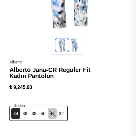
Alberto
Alberto Jana-CR Reguler Fit
Kadın Pantolon
₺ 9,245.00
Beden
34
36
38
40
42
32