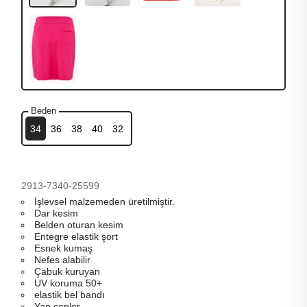
Beden
34
36
38
40
32
2913-7340-25599
İşlevsel malzemeden üretilmiştir.
Dar kesim
Belden oturan kesim
Entegre elastik şort
Esnek kumaş
Nefes alabilir
Çabuk kuruyan
UV koruma 50+
elastik bel bandı
Yan cepler