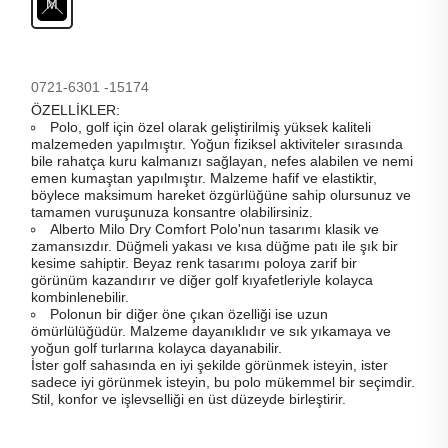
M
0721-6301 -15174
ÖZELLİKLER:
Polo, golf için özel olarak geliştirilmiş yüksek kaliteli
malzemeden yapılmıştır. Yoğun fiziksel aktiviteler sırasında
bile rahatça kuru kalmanızı sağlayan, nefes alabilen ve nemi
emen kumaştan yapılmıştır. Malzeme hafif ve elastiktir,
böylece maksimum hareket özgürlüğüne sahip olursunuz ve
tamamen vuruşunuza konsantre olabilirsiniz.
Alberto Milo Dry Comfort Polo'nun tasarımı klasik ve
zamansızdır. Düğmeli yakası ve kısa düğme patı ile şık bir
kesime sahiptir. Beyaz renk tasarımı poloya zarif bir
görünüm kazandırır ve diğer golf kıyafetleriyle kolayca
kombinlenebilir.
Polonun bir diğer öne çıkan özelliği ise uzun
ömürlülüğüdür. Malzeme dayanıklıdır ve sık yıkamaya ve
yoğun golf turlarına kolayca dayanabilir.
İster golf sahasında en iyi şekilde görünmek isteyin, ister
sadece iyi görünmek isteyin, bu polo mükemmel bir seçimdir.
Stil, konfor ve işlevselliği en üst düzeyde birleştirir.