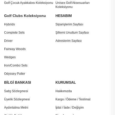
Golf Çocuk Ayakkabısı Koleksiyonu
Unisex Golf Aksesuarları
Koleksiyonu
Golf Clubs Koleksiyonu
HESABIM
Hybrids
Siparişlerim Sayfası
Complete Sets
Şifremi Unuttum Sayfası
Driver
Adreslerim Sayfası
Fairway Woods
Wedges
Iron/Combo Sets
Odyssey Putter
BİLGİ BANKASI
KURUMSAL
Satış Sözleşmesi
Hakkımızda
Üyelik Sözleşmesi
Kargo / Ödeme / Teslimat
Aydınlatma Metni
İptal / İade / Değişim