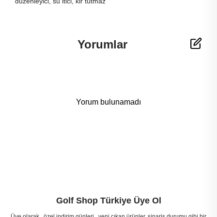
düzenleyici, su itici, kir tutmaz
Yorumlar
Yorum bulunamadı
Golf Shop Türkiye Üye Ol
Üye olarak , özel indirim günleri , yeni çıkan ürünler, sipariş durumu gibi bir