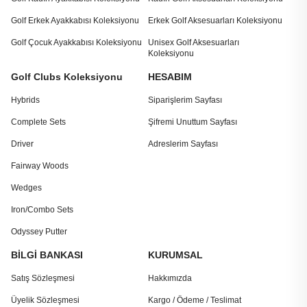
Golf Erkek Ayakkabısı Koleksiyonu
Erkek Golf Aksesuarları Koleksiyonu
Golf Çocuk Ayakkabısı Koleksiyonu
Unisex Golf Aksesuarları
Koleksiyonu
Golf Clubs Koleksiyonu
HESABIM
Hybrids
Siparişlerim Sayfası
Complete Sets
Şifremi Unuttum Sayfası
Driver
Adreslerim Sayfası
Fairway Woods
Wedges
Iron/Combo Sets
Odyssey Putter
BİLGİ BANKASI
KURUMSAL
Satış Sözleşmesi
Hakkımızda
Üyelik Sözleşmesi
Kargo / Ödeme / Teslimat