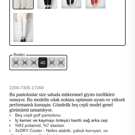
Beden
34
36
38
40
42
32
2200-7335-17268
Bu pantolonlar size sahada mükemmel giyim özellikleri
sunuyor. Bu modelin odak noktası optimum uyum ve yüksek
performanslı kumaştır. Gündelik beş cepli model genel
görünümü tamamlıyor.
Beş cepli golf pantolonu
İç kemer ve kaymayı önleyici bantlı sağ arka cep
%93 poliamid, %7 elastan
3xDRY Cooler - Nefes alabilir, çabuk kuruyan, ısı