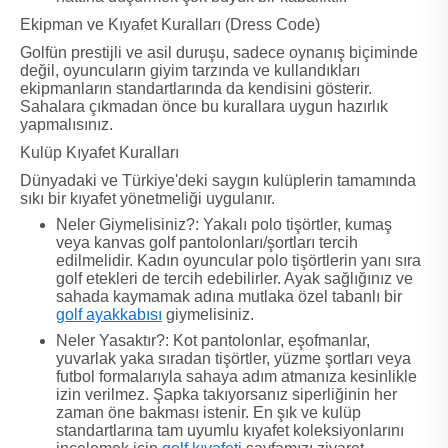
Ekipman ve Kıyafet Kuralları (Dress Code)
Golfün prestijli ve asil duruşu, sadece oynanış biçiminde
değil, oyuncuların giyim tarzında ve kullandıkları
ekipmanların standartlarında da kendisini gösterir.
Sahalara çıkmadan önce bu kurallara uygun hazırlık
yapmalısınız.
Kulüp Kıyafet Kuralları
Dünyadaki ve Türkiye'deki saygın kulüplerin tamamında
sıkı bir kıyafet yönetmeliği uygulanır.
Neler Giymelisiniz?: Yakalı polo tişörtler, kumaş
veya kanvas golf pantolonları/şortları tercih
edilmelidir. Kadın oyuncular polo tişörtlerin yanı sıra
golf etekleri de tercih edebilirler. Ayak sağlığınız ve
sahada kaymamak adına mutlaka özel tabanlı bir
golf ayakkabısı
giymelisiniz.
Neler Yasaktır?: Kot pantolonlar, eşofmanlar,
yuvarlak yaka sıradan tişörtler, yüzme şortları veya
futbol formalarıyla sahaya adım atmanıza kesinlikle
izin verilmez. Şapka takıyorsanız siperliğinin her
zaman öne bakması istenir. En şık ve kulüp
standartlarına tam uyumlu kıyafet koleksiyonlarını