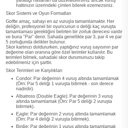
yarattığı hasarları da düzeltebilirsiniz ancak vuruş
hattınızın üzerindeki çimleri bilerek ezemezsiniz.
Skor Sistemi ve Oyun Formatları
Golfte amaç, sahayı en az vuruşla tamamlamaktır. Her
deliğin, profesyonel bir oyuncunun o deliği kaç vuruşta
tamamlaması gerektiğini belirten bir zorluk derecesi vardır
ve buna "Par" denir. Sahada genellikle par 3, par 4 ve par
5 zorluğunda delikler bulunur.
Skor kartınızı doldururken, yaptığınız vuruş sayısının par
değerine olan oranına göre özel terimler kullanılır. Bu
terimleri bilmek, sahadaki skor durumunuzu takip
edebilmeniz için şarttır.
Skor Terimleri ve Karşılıkları
Condor: Par değerinin 4 vuruş altında tamamlamak
(Örn: Par 5 deliği 1 vuruşta bitirmek - son derece
nadirdir).
Albatross (Double Eagle): Par değerinin 3 vuruş
altında tamamlamak (Örn: Par 5 deliği 2 vuruşta
bitirmek).
Eagle: Par değerinin 2 vuruş altında tamamlamak
(Örn: Par 4 deliği 2 vuruşta bitirmek).
Birdie: Par değerinin 1 vuruş altında tamamlamak