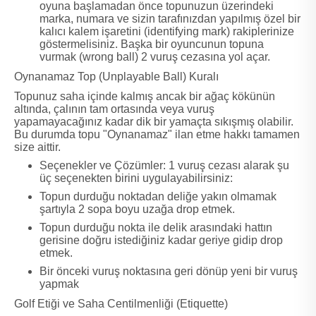
oyuna başlamadan önce topunuzun üzerindeki
marka, numara ve sizin tarafınızdan yapılmış özel bir
kalıcı kalem işaretini (identifying mark) rakiplerinize
göstermelisiniz. Başka bir oyuncunun topuna
vurmak (wrong ball) 2 vuruş cezasına yol açar.
Oynanamaz Top (Unplayable Ball) Kuralı
Topunuz saha içinde kalmış ancak bir ağaç kökünün
altında, çalının tam ortasında veya vuruş
yapamayacağınız kadar dik bir yamaçta sıkışmış olabilir.
Bu durumda topu "Oynanamaz" ilan etme hakkı tamamen
size aittir.
Seçenekler ve Çözümler: 1 vuruş cezası alarak şu
üç seçenekten birini uygulayabilirsiniz:
Topun durduğu noktadan deliğe yakın olmamak
şartıyla 2 sopa boyu uzağa drop etmek.
Topun durduğu nokta ile delik arasındaki hattın
gerisine doğru istediğiniz kadar geriye gidip drop
etmek.
Bir önceki vuruş noktasına geri dönüp yeni bir vuruş
yapmak
Golf Etiği ve Saha Centilmenliği (Etiquette)