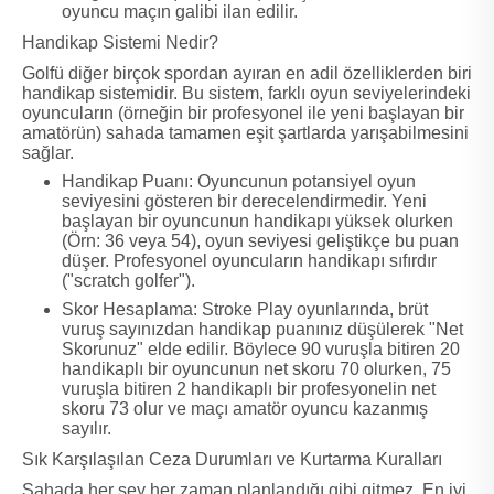
oyuncu maçın galibi ilan edilir.
Handikap Sistemi Nedir?
Golfü diğer birçok spordan ayıran en adil özelliklerden biri
handikap sistemidir. Bu sistem, farklı oyun seviyelerindeki
oyuncuların (örneğin bir profesyonel ile yeni başlayan bir
amatörün) sahada tamamen eşit şartlarda yarışabilmesini
sağlar.
Handikap Puanı: Oyuncunun potansiyel oyun
seviyesini gösteren bir derecelendirmedir. Yeni
başlayan bir oyuncunun handikapı yüksek olurken
(Örn: 36 veya 54), oyun seviyesi geliştikçe bu puan
düşer. Profesyonel oyuncuların handikapı sıfırdır
("scratch golfer").
Skor Hesaplama: Stroke Play oyunlarında, brüt
vuruş sayınızdan handikap puanınız düşülerek "Net
Skorunuz" elde edilir. Böylece 90 vuruşla bitiren 20
handikaplı bir oyuncunun net skoru 70 olurken, 75
vuruşla bitiren 2 handikaplı bir profesyonelin net
skoru 73 olur ve maçı amatör oyuncu kazanmış
sayılır.
Sık Karşılaşılan Ceza Durumları ve Kurtarma Kuralları
Sahada her şey her zaman planlandığı gibi gitmez. En iyi