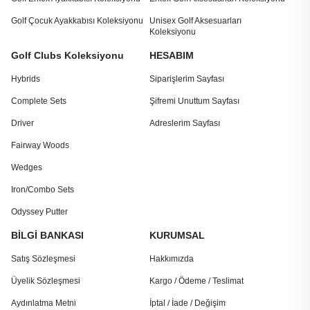
Golf Çocuk Ayakkabısı Koleksiyonu
Unisex Golf Aksesuarları
Koleksiyonu
Golf Clubs Koleksiyonu
HESABIM
Hybrids
Siparişlerim Sayfası
Complete Sets
Şifremi Unuttum Sayfası
Driver
Adreslerim Sayfası
Fairway Woods
Wedges
Iron/Combo Sets
Odyssey Putter
BİLGİ BANKASI
KURUMSAL
Satış Sözleşmesi
Hakkımızda
Üyelik Sözleşmesi
Kargo / Ödeme / Teslimat
Aydınlatma Metni
İptal / İade / Değişim