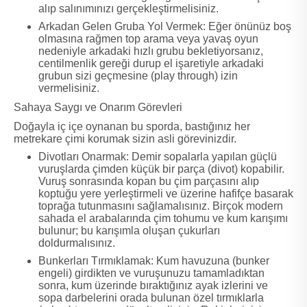
alıp salınımınızı gerçekleştirmelisiniz.
Arkadan Gelen Gruba Yol Vermek: Eğer önünüz boş
olmasına rağmen top arama veya yavaş oyun
nedeniyle arkadaki hızlı grubu bekletiyorsanız,
centilmenlik gereği durup el işaretiyle arkadaki
grubun sizi geçmesine (play through) izin
vermelisiniz.
Sahaya Saygı ve Onarım Görevleri
Doğayla iç içe oynanan bu sporda, bastığınız her
metrekare çimi korumak sizin asli görevinizdir.
Divotları Onarmak: Demir sopalarla yapılan güçlü
vuruşlarda çimden küçük bir parça (divot) kopabilir.
Vuruş sonrasında kopan bu çim parçasını alıp
koptuğu yere yerleştirmeli ve üzerine hafifçe basarak
toprağa tutunmasını sağlamalısınız. Birçok modern
sahada el arabalarında çim tohumu ve kum karışımı
bulunur; bu karışımla oluşan çukurları
doldurmalısınız.
Bunkerları Tırmıklamak: Kum havuzuna (bunker
engeli) girdikten ve vuruşunuzu tamamladıktan
sonra, kum üzerinde bıraktığınız ayak izlerini ve
sopa darbelerini orada bulunan özel tırmıklarla