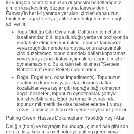
İlk vuruştan sonra topunuzun düşmesini hedeflediğiniz,
çimleri kısa kesilmiş düzgün alana fairway denir.
Fairway'in her iki yanında yer alan, çimleri daha uzun
bırakılmış, ağaçlık veya çalılık zorlu bölgelere ise rough
adı verilir.
Topu Olduğu Gibi Oynamak: Golfün en temel altın
kurallarından biri, topa durduğu yerde ve pozisyonda
müdahale etmeden vurmaktır. Topunuz fairway'de
veya rough'da nerede durduysa, onun arkasındaki
çimi düzeltemez, topun önündeki dalları koparamaz
veya vuruş açınızı kolaylaştırmak için topu elinizle
oynatamazsınız. Bu kuralın tek istisnası "Serbest
Rahatlama" (Free Relief) durumlarıdır.
Doğal Engeller (Loose Impediments): Topunuzun
etrafındaki kurumuş yapraklar, düşmüş dallar,
kozalaklar veya taşlar gibi toprağa bağlı olmayan
doğal nesneleri, topunuzu oynatmamak şartıyla
temizleyebilirsiniz. Eğer bu temizlik esnasında
topunuz milimetrik de olsa hareket ederse 1 vuruş
cezası alırsınız ve topu eski yerine koymanız gerekir.
Putting Green: Hassas Dokunuşların Yapıldığı Yeşil Alan
Deliğin (hole) ve bayrağın bulunduğu, çimleri halı gibi son
derece kısa kesilmiş özel bölgeye putting green veya