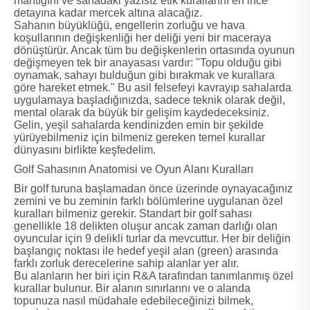
mantığını ve sahadaki yazısız etik kurallarını en ince
detayına kadar mercek altına alacağız.
Sahanın büyüklüğü, engellerin zorluğu ve hava
koşullarının değişkenliği her deliği yeni bir maceraya
dönüştürür. Ancak tüm bu değişkenlerin ortasında oyunun
değişmeyen tek bir anayasası vardır: "Topu olduğu gibi
oynamak, sahayı bulduğun gibi bırakmak ve kurallara
göre hareket etmek." Bu asil felsefeyi kavrayıp sahalarda
uygulamaya başladığınızda, sadece teknik olarak değil,
mental olarak da büyük bir gelişim kaydedeceksiniz.
Gelin, yeşil sahalarda kendinizden emin bir şekilde
yürüyebilmeniz için bilmeniz gereken temel kurallar
dünyasını birlikte keşfedelim.
Golf Sahasının Anatomisi ve Oyun Alanı Kuralları
Bir golf turuna başlamadan önce üzerinde oynayacağınız
zemini ve bu zeminin farklı bölümlerine uygulanan özel
kuralları bilmeniz gerekir. Standart bir golf sahası
genellikle 18 delikten oluşur ancak zaman darlığı olan
oyuncular için 9 delikli turlar da mevcuttur. Her bir deliğin
başlangıç noktası ile hedef yeşil alan (green) arasında
farklı zorluk derecelerine sahip alanlar yer alır.
Bu alanların her biri için R&A tarafından tanımlanmış özel
kurallar bulunur. Bir alanın sınırlarını ve o alanda
topunuza nasıl müdahale edebileceğinizi bilmek,