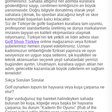
görmelisiniz. Sahada attığınız her adımda kurallara
gösterdiğiniz saygı, centilmen kimliğinizin en büyük
yansımasıdır. Doğru bilgiyle donatılmış olarak yeşil
sahalara çıkmak, bu spordan alacağınız keyfi ve skor
kartınızdaki başarıları kalıcı kılacaktır.
Siz de Türkiye'de golfe başlarken kurallara tam uyumlu,
profesyonel standartlarda üretilmiş ve dünya markalarının
imzasını taşıyan en kaliteli ekipmanlara ulaşmak
istiyorsanız, Türkiye'nin tek yetkili ve lider adresi olan
Golf Shop Türkiye
online mağazamızı veya fiziksel
şubelerimizi hemen ziyaret edebilirsiniz. Uzman
kadromuzun rehberliğinde fiziksel yapınıza ve oyun
seviyenize en uygun sopa setlerini, şık kıyafetleri ve
teknik aksesuarları seçerek yeşil sahalardaki yerinizi
bugünden ayırtın. Unutmayın, kurallara uygun atılan her
adım, gelecekte kazanılacak büyük zaferlerin en sağlam
temelidir!
Sıkça Sorulan Sorular
Golf oynarken topum bir hayvana veya kuşa çarparsa ne
olur?
Eğer vurduğunuz top hareket halindeyken sahada
bulunan bir kuşa, köpeğe veya başka bir hayvana
çarparsa, bu durum "Kaderin Bir Oyunu" (Rub of the