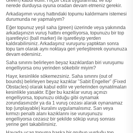
Green) kabul edilir. Hiçbir ceza uygulanmaz ve top
nerede durduysa oyuna oradan devam etmeniz gerekir.
Arkadaşımın vuruş hattındaki topumu kaldırmamı istemesi
durumunda ne yapmalıyım?
Eğer topunuz yeşil saha (green) üzerinde veya yakınında
arkadaşınızın vuruş hattını engelliyorsa, topunuzu bir top
işaretleyici (ball marker) ile işaretleyip yerden
kaldırabilirsiniz. Arkadaşınız vuruşunu yaptıktan sonra
topu tam olarak aynı noktaya geri yerleştirerek oyununuza
devam edersiniz.
Saha sınırını belirleyen beyaz kazıklardan biri vuruşumu
engelliyorsa onu yerinden sökebilir miyim?
Hayır, kesinlikle sökemezsiniz. Saha sınırını (out of
bounds) belirleyen beyaz kazıklar "Sabit Engeller" (Fixed
Obstacles) olarak kabul edilir ve yerlerinden oynatılmaları
kesinlikle yasaktır. Eğer bu kazıklar vuruş açınızı
engelliyorsa, topunuzu olduğu gibi oynamak
zorundasınızdır ya da 1 vuruş cezası alarak oynanamaz
top (unplayable) kuralını uygulamalısınız. Sarı veya
kırmızı penaltı alanı kazıklarını ise vuruşunuzu
engelliyorsa cezasız bir şekilde söküp vuruş sonrası
yerine geri takabilirsiniz.
Havada uçan topuma başka bir grubun vurduğu top