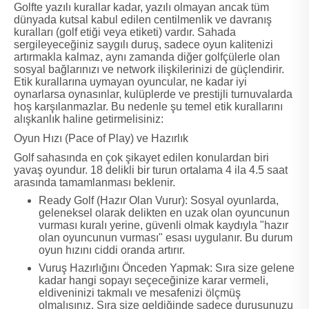
Golfte yazılı kurallar kadar, yazılı olmayan ancak tüm
dünyada kutsal kabul edilen centilmenlik ve davranış
kuralları (golf etiği veya etiketi) vardır. Sahada
sergileyeceğiniz saygılı duruş, sadece oyun kalitenizi
artırmakla kalmaz, aynı zamanda diğer golfçülerle olan
sosyal bağlarınızı ve network ilişkilerinizi de güçlendirir.
Etik kurallarına uymayan oyuncular, ne kadar iyi
oynarlarsa oynasınlar, kulüplerde ve prestijli turnuvalarda
hoş karşılanmazlar. Bu nedenle şu temel etik kurallarını
alışkanlık haline getirmelisiniz:
Oyun Hızı (Pace of Play) ve Hazırlık
Golf sahasında en çok şikayet edilen konulardan biri
yavaş oyundur. 18 delikli bir turun ortalama 4 ila 4.5 saat
arasında tamamlanması beklenir.
Ready Golf (Hazır Olan Vurur): Sosyal oyunlarda,
geleneksel olarak delikten en uzak olan oyuncunun
vurması kuralı yerine, güvenli olmak kaydıyla "hazır
olan oyuncunun vurması" esası uygulanır. Bu durum
oyun hızını ciddi oranda artırır.
Vuruş Hazırlığını Önceden Yapmak: Sıra size gelene
kadar hangi sopayı seçeceğinize karar vermeli,
eldiveninizi takmalı ve mesafenizi ölçmüş
olmalısınız. Sıra size geldiğinde sadece duruşunuzu