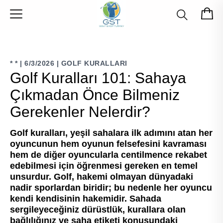
*
*
|
6/3/2026
|
GOLF KURALLARI
Golf Kuralları 101: Sahaya
Çıkmadan Önce Bilmeniz
Gerekenler Nelerdir?
Golf kuralları, yeşil sahalara ilk adımını atan her
oyuncunun hem oyunun felsefesini kavraması
hem de diğer oyuncularla centilmence rekabet
edebilmesi için öğrenmesi gereken en temel
unsurdur. Golf, hakemi olmayan dünyadaki
nadir sporlardan biridir; bu nedenle her oyuncu
kendi kendisinin hakemidir. Sahada
sergileyeceğiniz dürüstlük, kurallara olan
bağlılığınız ve saha etiketi konusundaki