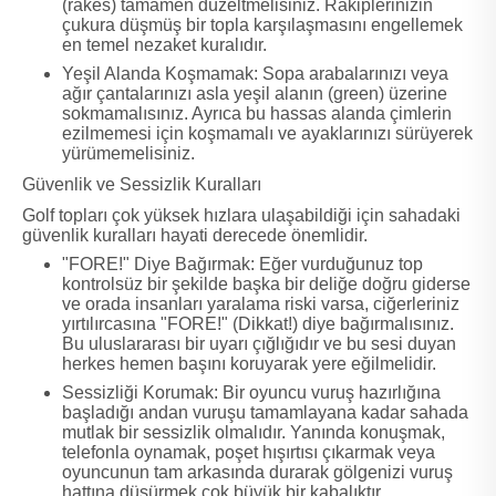
(rakes) tamamen düzeltmelisiniz. Rakiplerinizin
çukura düşmüş bir topla karşılaşmasını engellemek
en temel nezaket kuralıdır.
Yeşil Alanda Koşmamak: Sopa arabalarınızı veya
ağır çantalarınızı asla yeşil alanın (green) üzerine
sokmamalısınız. Ayrıca bu hassas alanda çimlerin
ezilmemesi için koşmamalı ve ayaklarınızı sürüyerek
yürümemelisiniz.
Güvenlik ve Sessizlik Kuralları
Golf topları çok yüksek hızlara ulaşabildiği için sahadaki
güvenlik kuralları hayati derecede önemlidir.
"FORE!" Diye Bağırmak: Eğer vurduğunuz top
kontrolsüz bir şekilde başka bir deliğe doğru giderse
ve orada insanları yaralama riski varsa, ciğerleriniz
yırtılırcasına "FORE!" (Dikkat!) diye bağırmalısınız.
Bu uluslararası bir uyarı çığlığıdır ve bu sesi duyan
herkes hemen başını koruyarak yere eğilmelidir.
Sessizliği Korumak: Bir oyuncu vuruş hazırlığına
başladığı andan vuruşu tamamlayana kadar sahada
mutlak bir sessizlik olmalıdır. Yanında konuşmak,
telefonla oynamak, poşet hışırtısı çıkarmak veya
oyuncunun tam arkasında durarak gölgenizi vuruş
hattına düşürmek çok büyük bir kabalıktır.