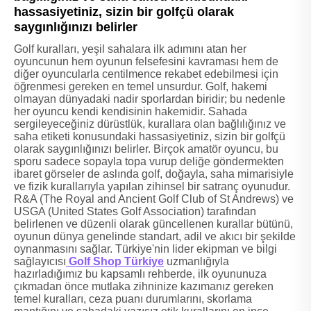
hassasiyetiniz, sizin bir golfçü olarak
saygınlığınızı belirler
Golf kuralları, yeşil sahalara ilk adımını atan her
oyuncunun hem oyunun felsefesini kavraması hem de
diğer oyuncularla centilmence rekabet edebilmesi için
öğrenmesi gereken en temel unsurdur. Golf, hakemi
olmayan dünyadaki nadir sporlardan biridir; bu nedenle
her oyuncu kendi kendisinin hakemidir. Sahada
sergileyeceğiniz dürüstlük, kurallara olan bağlılığınız ve
saha etiketi konusundaki hassasiyetiniz, sizin bir golfçü
olarak saygınlığınızı belirler. Birçok amatör oyuncu, bu
sporu sadece sopayla topa vurup deliğe göndermekten
ibaret görseler de aslında golf, doğayla, saha mimarisiyle
ve fizik kurallarıyla yapılan zihinsel bir satranç oyunudur.
R&A (The Royal and Ancient Golf Club of St Andrews) ve
USGA (United States Golf Association) tarafından
belirlenen ve düzenli olarak güncellenen kurallar bütünü,
oyunun dünya genelinde standart, adil ve akıcı bir şekilde
oynanmasını sağlar. Türkiye'nin lider ekipman ve bilgi
sağlayıcısı
Golf Shop Türkiye
uzmanlığıyla
hazırladığımız bu kapsamlı rehberde, ilk oyununuza
çıkmadan önce mutlaka zihninize kazımanız gereken
temel kuralları, ceza puanı durumlarını, skorlama