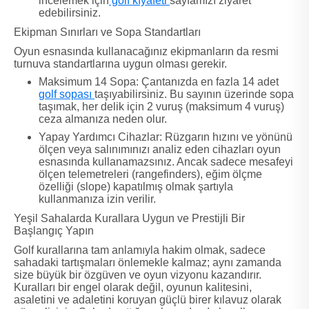
incelemek için
golf kıyafeti
sayfamızı ziyaret
edebilirsiniz.
Ekipman Sınırları ve Sopa Standartları
Oyun esnasında kullanacağınız ekipmanların da resmi
turnuva standartlarına uygun olması gerekir.
Maksimum 14 Sopa: Çantanızda en fazla 14 adet
golf sopası
taşıyabilirsiniz. Bu sayının üzerinde sopa
taşımak, her delik için 2 vuruş (maksimum 4 vuruş)
ceza almanıza neden olur.
Yapay Yardımcı Cihazlar: Rüzgarın hızını ve yönünü
ölçen veya salınımınızı analiz eden cihazları oyun
esnasında kullanamazsınız. Ancak sadece mesafeyi
ölçen telemetreleri (rangefinders), eğim ölçme
özelliği (slope) kapatılmış olmak şartıyla
kullanmanıza izin verilir.
Yeşil Sahalarda Kurallara Uygun ve Prestijli Bir
Başlangıç Yapın
Golf kurallarına tam anlamıyla hakim olmak, sadece
sahadaki tartışmaları önlemekle kalmaz; aynı zamanda
size büyük bir özgüven ve oyun vizyonu kazandırır.
Kuralları bir engel olarak değil, oyunun kalitesini,
asaletini ve adaletini koruyan güçlü birer kılavuz olarak