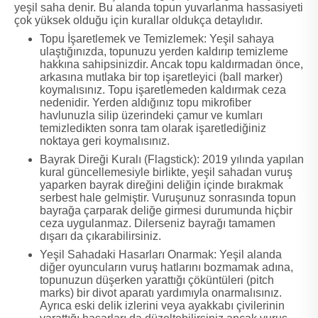
yeşil saha denir. Bu alanda topun yuvarlanma hassasiyeti
çok yüksek olduğu için kurallar oldukça detaylıdır.
Topu İşaretlemek ve Temizlemek: Yeşil sahaya
ulaştığınızda, topunuzu yerden kaldırıp temizleme
hakkına sahipsinizdir. Ancak topu kaldırmadan önce,
arkasına mutlaka bir top işaretleyici (ball marker)
koymalısınız. Topu işaretlemeden kaldırmak ceza
nedenidir. Yerden aldığınız topu mikrofiber
havlunuzla silip üzerindeki çamur ve kumları
temizledikten sonra tam olarak işaretlediğiniz
noktaya geri koymalısınız.
Bayrak Direği Kuralı (Flagstick): 2019 yılında yapılan
kural güncellemesiyle birlikte, yeşil sahadan vuruş
yaparken bayrak direğini deliğin içinde bırakmak
serbest hale gelmiştir. Vuruşunuz sonrasında topun
bayrağa çarparak deliğe girmesi durumunda hiçbir
ceza uygulanmaz. Dilerseniz bayrağı tamamen
dışarı da çıkarabilirsiniz.
Yeşil Sahadaki Hasarları Onarmak: Yeşil alanda
diğer oyuncuların vuruş hatlarını bozmamak adına,
topunuzun düşerken yarattığı çöküntüleri (pitch
marks) bir divot aparatı yardımıyla onarmalısınız.
Ayrıca eski delik izlerini veya ayakkabı çivilerinin