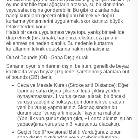
oyuncular bile topu ağaçların arasına, su birikintilerine
veya saha dışına gönderebilir. Bu gibi kriz anlarında
hangi kuralların geçerli olduğunu bilmek ve doğru
kurtarma yöntemlerini uygulamak, skor kartınızı büyük
felaketlerden korur.
Hatalı bir ceza uygulaması veya topu yanlış bir şekilde
drop etmek (bırakmak), hanenize ekstra ceza puanı
eklenmesine neden olabilir. Bu nedenle kurtarma
kurallarının teknik detaylarına hakim olmalısınız.
Out of Bounds (OB - Saha Dışı) Kuralı
Sahanın oyun sınırlarının dışını belirten, genellikle beyaz
kazıklarla veya beyaz çizgilerle işaretlenmiş alanlara out
of bounds (OB) denir.
Ceza ve Mesafe Kuralı (Stroke and Distance): Eğer
topunuz saha dışına çıkarsa, topu çıktığı yerden
oynayamazsınız. 1 vuruş cezası alarak, bir önceki
vuruşu yaptığınız noktaya geri dönmeli ve oradan
yeni bir vuruş yapmalısınız. Skor açısından bu
durum size "vuruş artı mesafe" kaybına mal olur
(Yani ilk vuruşunuz dışarı çıktı, +1 ceza aldınız, şu an
yapacağınız vuruş sizin 3. vuruşunuz olacaktır).
Geçici Top (Provisional Ball): Vurduğunuz topun
saha dışına çıktığından veya kaybolduğundan