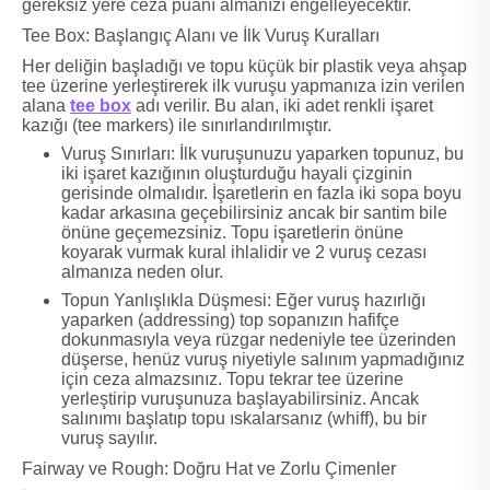
gereksiz yere ceza puanı almanızı engelleyecektir.
Tee Box: Başlangıç Alanı ve İlk Vuruş Kuralları
Her deliğin başladığı ve topu küçük bir plastik veya ahşap
tee üzerine yerleştirerek ilk vuruşu yapmanıza izin verilen
alana
tee box
adı verilir. Bu alan, iki adet renkli işaret
kazığı (tee markers) ile sınırlandırılmıştır.
Vuruş Sınırları: İlk vuruşunuzu yaparken topunuz, bu
iki işaret kazığının oluşturduğu hayali çizginin
gerisinde olmalıdır. İşaretlerin en fazla iki sopa boyu
kadar arkasına geçebilirsiniz ancak bir santim bile
önüne geçemezsiniz. Topu işaretlerin önüne
koyarak vurmak kural ihlalidir ve 2 vuruş cezası
almanıza neden olur.
Topun Yanlışlıkla Düşmesi: Eğer vuruş hazırlığı
yaparken (addressing) top sopanızın hafifçe
dokunmasıyla veya rüzgar nedeniyle tee üzerinden
düşerse, henüz vuruş niyetiyle salınım yapmadığınız
için ceza almazsınız. Topu tekrar tee üzerine
yerleştirip vuruşunuza başlayabilirsiniz. Ancak
salınımı başlatıp topu ıskalarsanız (whiff), bu bir
vuruş sayılır.
Fairway ve Rough: Doğru Hat ve Zorlu Çimenler