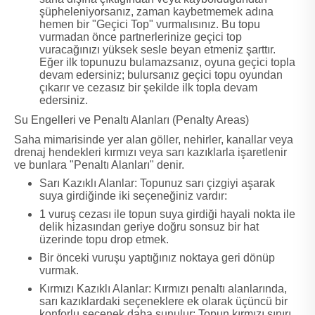
şüpheleniyorsanız, zaman kaybetmemek adına
hemen bir "Geçici Top" vurmalısınız. Bu topu
vurmadan önce partnerlerinize geçici top
vuracağınızı yüksek sesle beyan etmeniz şarttır.
Eğer ilk topunuzu bulamazsanız, oyuna geçici topla
devam edersiniz; bulursanız geçici topu oyundan
çıkarır ve cezasız bir şekilde ilk topla devam
edersiniz.
Su Engelleri ve Penaltı Alanları (Penalty Areas)
Saha mimarisinde yer alan göller, nehirler, kanallar veya
drenaj hendekleri kırmızı veya sarı kazıklarla işaretlenir
ve bunlara "Penaltı Alanları" denir.
Sarı Kazıklı Alanlar: Topunuz sarı çizgiyi aşarak
suya girdiğinde iki seçeneğiniz vardır:
1 vuruş cezası ile topun suya girdiği hayali nokta ile
delik hizasından geriye doğru sonsuz bir hat
üzerinde topu drop etmek.
Bir önceki vuruşu yaptığınız noktaya geri dönüp
vurmak.
Kırmızı Kazıklı Alanlar: Kırmızı penaltı alanlarında,
sarı kazıklardaki seçeneklere ek olarak üçüncü bir
konforlu seçenek daha sunulur: Topun kırmızı sınırı