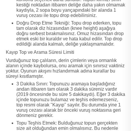
kestiği noktadan itibaren deliğe daha yakın olmamak
kaydıyla, 2 sopa boyu yarıçapındaki bir alanda 1
vuruş cezası ile topu drop edebilirsiniz.
Doğru Drop Etme Tekniği: Topu drop ederken, topu
tam olarak diz hizasından (knee height) aşağıya
doğru serbest bırakmalısınız. Omuz hizasından drop
etmek eski bir kuraldır ve hata kabul edilir. Top drop
edildiği alanda kalmalı, deliğe yaklaşmamalıdır.
Kayıp Top ve Arama Süresi Limiti
Vurduğunuz top çalıların, derin çimlerin veya ormanlık
alanın içinde kaybolursa, onu aramak için sınırsız vaktiniz
yoktur. Oyunun akışını hızlandırmak adına kurallar bu
süreyi kısıtlamıştır.
3 Dakika Sınırı: Topunuzu aramaya başladığınız
andan itibaren tam olarak 3 dakika süreniz vardır
(2019 öncesinde bu süre 5 dakikaydı). Eğer 3 dakika
içinde topunuzu bulamaz ve teşhis edemezseniz,
top resmi olarak "Kayıp" sayılır. Bu durumda yine 1
vuruş cezası alarak bir önceki vuruş noktasına geri
dönmeniz gerekir.
Topu Teşhis Etmek: Bulduğunuz topun gerçekten
size ait olduğundan emin olmalısınız. Bu nedenle