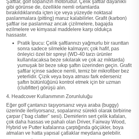
Şaftlar, golf sopanızın motorudur. Çelik şaftlar dayanıklı
gibi görünse de, özellikle nemli ortamlarda
bırakıldıklarında içten içe veya yüzeyde noktasal
paslanmalara (pitting) maruz kalabilirler. Grafit (karbon)
şaftlar ise paslanmaz ancak çizilmelere, bagajda
ezilmelere ve kimyasal maddelere karşı oldukça
hassastır.
Pratik İpucu: Çelik şaftlarınızı yağmurlu bir raunttan
sonra sadece silmekle kalmayın; çok hafif, pas
önleyici özel bir spreyi (WD-40 tarzı ürünler
kullanılacaksa beze sıkılarak ve çok az miktarda)
yumuşak bir beze sıkıp şaftın üzerinden geçin. Grafit
şaftlar içinse sadece nemli, temiz bir mikrofiber bez
yeterlidir. Çizik veya boya atması fark ederseniz
şaftın bütünlüğünü kontrol etmek için bir uzman
(clubfitter) görüşü alın.
4. Headcover Kullanımının Zorunluluğu
Eğer golf çantanızı taşıyorsanız veya araba (buggy)
üzerinde ilerliyorsanız, sopalarınız sürekli olarak birbirine
çarpar ("bag clatter" sesi). Demirlerin sert çelik kafaları,
çok daha hassas ve pahalı olan Driver, Fairway Wood,
Hybrid ve Putter kafalarına çarptığında göçükler, boya
atmaları ve hatta yapısal çatlaklar meydana gelebilir.