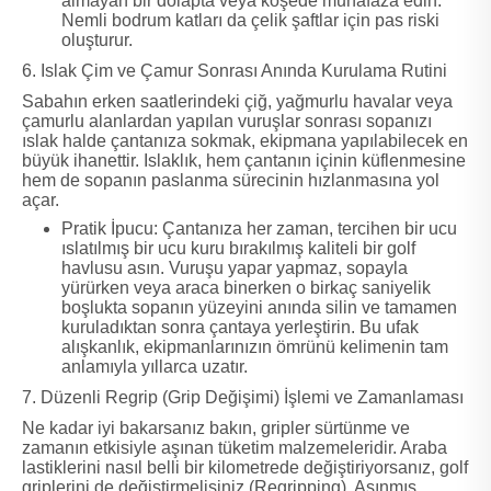
almayan bir dolapta veya köşede muhafaza edin.
Nemli bodrum katları da çelik şaftlar için pas riski
oluşturur.
6. Islak Çim ve Çamur Sonrası Anında Kurulama Rutini
Sabahın erken saatlerindeki çiğ, yağmurlu havalar veya
çamurlu alanlardan yapılan vuruşlar sonrası sopanızı
ıslak halde çantanıza sokmak, ekipmana yapılabilecek en
büyük ihanettir. Islaklık, hem çantanın içinin küflenmesine
hem de sopanın paslanma sürecinin hızlanmasına yol
açar.
Pratik İpucu: Çantanıza her zaman, tercihen bir ucu
ıslatılmış bir ucu kuru bırakılmış kaliteli bir golf
havlusu asın. Vuruşu yapar yapmaz, sopayla
yürürken veya araca binerken o birkaç saniyelik
boşlukta sopanın yüzeyini anında silin ve tamamen
kuruladıktan sonra çantaya yerleştirin. Bu ufak
alışkanlık, ekipmanlarınızın ömrünü kelimenin tam
anlamıyla yıllarca uzatır.
7. Düzenli Regrip (Grip Değişimi) İşlemi ve Zamanlaması
Ne kadar iyi bakarsanız bakın, gripler sürtünme ve
zamanın etkisiyle aşınan tüketim malzemeleridir. Araba
lastiklerini nasıl belli bir kilometrede değiştiriyorsanız, golf
griplerini de değiştirmelisiniz (Regripping). Aşınmış,