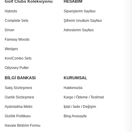
Golf Clubs Koleksiyonu
HESABIM
Hybrids
Siparişlerim Sayfası
Complete Sets
Şifremi Unuttum Sayfası
Driver
Adreslerim Sayfası
Fairway Woods
Wedges
Iron/Combo Sets
Odyssey Putter
BİLGİ BANKASI
KURUMSAL
Satış Sözleşmesi
Hakkımızda
Üyelik Sözleşmesi
Kargo / Ödeme / Teslimat
Aydınlatma Metni
İptal / İade / Değişim
Gizlilik Politikası
Blog Anasayfa
Havale Bildirim Formu