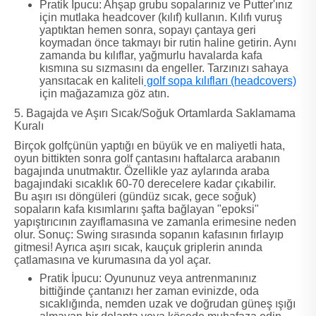
Pratik İpucu: Ahşap grubu sopalarınız ve Putter'ınız
için mutlaka headcover (kılıf) kullanın. Kılıfı vuruş
yaptıktan hemen sonra, sopayı çantaya geri
koymadan önce takmayı bir rutin haline getirin. Aynı
zamanda bu kılıflar, yağmurlu havalarda kafa
kısmına su sızmasını da engeller. Tarzınızı sahaya
yansıtacak en kaliteli
golf sopa kılıfları (headcovers)
için mağazamıza göz atın.
5. Bagajda ve Aşırı Sıcak/Soğuk Ortamlarda Saklamama
Kuralı
Birçok golfçünün yaptığı en büyük ve en maliyetli hata,
oyun bittikten sonra golf çantasını haftalarca arabanın
bagajında unutmaktır. Özellikle yaz aylarında araba
bagajındaki sıcaklık 60-70 derecelere kadar çıkabilir.
Bu aşırı ısı döngüleri (gündüz sıcak, gece soğuk)
sopaların kafa kısımlarını şafta bağlayan "epoksi"
yapıştırıcının zayıflamasına ve zamanla erimesine neden
olur. Sonuç: Swing sırasında sopanın kafasının fırlayıp
gitmesi! Ayrıca aşırı sıcak, kauçuk griplerin anında
çatlamasına ve kurumasına da yol açar.
Pratik İpucu: Oyununuz veya antrenmanınız
bittiğinde çantanızı her zaman evinizde, oda
sıcaklığında, nemden uzak ve doğrudan güneş ışığı