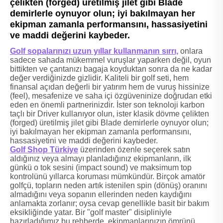
çelikten (forged) üretilmiş jilet gibi Blade
demirlerle oynuyor olun; iyi bakılmayan her
ekipman zamanla performansını, hassasiyetini
ve maddi değerini kaybeder.
Golf sopalarınızı uzun yıllar kullanmanın sırrı,
onlara
sadece sahada mükemmel vuruşlar yaparken değil, oyun
bittikten ve çantanızı bagaja koyduktan sonra da ne kadar
değer verdiğinizde gizlidir. Kaliteli bir golf seti, hem
finansal açıdan değerli bir yatırım hem de vuruş hissinize
(feel), mesafenize ve saha içi özgüveninize doğrudan etki
eden en önemli partnerinizdir. İster son teknoloji karbon
taçlı bir Driver kullanıyor olun, ister klasik dövme çelikten
(forged) üretilmiş jilet gibi Blade demirlerle oynuyor olun;
iyi bakılmayan her ekipman zamanla performansını,
hassasiyetini ve maddi değerini kaybeder.
Golf Shop Türkiye
üzerinden özenle seçerek satın
aldığınız veya almayı planladığınız ekipmanların, ilk
günkü o tok sesini (impact sound) ve maksimum top
kontrolünü yıllarca koruması mümkündür. Birçok amatör
golfçü, topların neden artık istenilen spin (dönüş) oranını
almadığını veya sopanın ellerinden neden kaydığını
anlamakta zorlanır; oysa cevap genellikle basit bir bakım
eksikliğinde yatar. Bir "golf master" disipliniyle
hazırladığımız bu rehberde, ekipmanlarınızın ömrünü