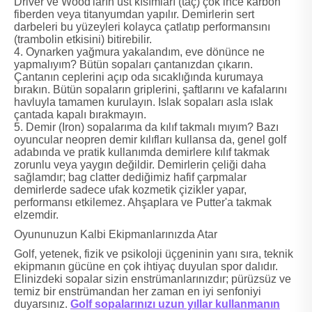
Driver ve Wood'ların üst kısımları (taç) çok ince karbon
fiberden veya titanyumdan yapılır. Demirlerin sert
darbeleri bu yüzeyleri kolayca çatlatıp performansını
(trambolin etkisini) bitirebilir.
4. Oynarken yağmura yakalandım, eve dönünce ne
yapmalıyım? Bütün sopaları çantanızdan çıkarın.
Çantanın ceplerini açıp oda sıcaklığında kurumaya
bırakın. Bütün sopaların griplerini, şaftlarını ve kafalarını
havluyla tamamen kurulayın. Islak sopaları asla ıslak
çantada kapalı bırakmayın.
5. Demir (Iron) sopalarıma da kılıf takmalı mıyım? Bazı
oyuncular neopren demir kılıfları kullansa da, genel golf
adabında ve pratik kullanımda demirlere kılıf takmak
zorunlu veya yaygın değildir. Demirlerin çeliği daha
sağlamdır; bag clatter dediğimiz hafif çarpmalar
demirlerde sadece ufak kozmetik çizikler yapar,
performansı etkilemez. Ahşaplara ve Putter'a takmak
elzemdir.
Oyununuzun Kalbi Ekipmanlarınızda Atar
Golf, yetenek, fizik ve psikoloji üçgeninin yanı sıra, teknik
ekipmanın gücüne en çok ihtiyaç duyulan spor dalıdır.
Elinizdeki sopalar sizin enstrümanlarınızdır; pürüzsüz ve
temiz bir enstrümandan her zaman en iyi senfoniyi
duyarsınız.
Golf sopalarınızı uzun yıllar kullanmanın