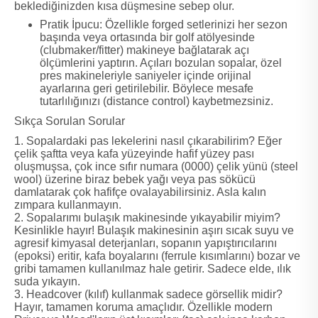
beklediğinizden kısa düşmesine sebep olur.
Pratik İpucu: Özellikle forged setlerinizi her sezon
başında veya ortasında bir golf atölyesinde
(clubmaker/fitter) makineye bağlatarak açı
ölçümlerini yaptırın. Açıları bozulan sopalar, özel
pres makineleriyle saniyeler içinde orijinal
ayarlarına geri getirilebilir. Böylece mesafe
tutarlılığınızı (distance control) kaybetmezsiniz.
Sıkça Sorulan Sorular
1. Sopalardaki pas lekelerini nasıl çıkarabilirim? Eğer
çelik şaftta veya kafa yüzeyinde hafif yüzey pası
oluşmuşsa, çok ince sıfır numara (0000) çelik yünü (steel
wool) üzerine biraz bebek yağı veya pas sökücü
damlatarak çok hafifçe ovalayabilirsiniz. Asla kalın
zımpara kullanmayın.
2. Sopalarımı bulaşık makinesinde yıkayabilir miyim?
Kesinlikle hayır! Bulaşık makinesinin aşırı sıcak suyu ve
agresif kimyasal deterjanları, sopanın yapıştırıcılarını
(epoksi) eritir, kafa boyalarını (ferrule kısımlarını) bozar ve
gribi tamamen kullanılmaz hale getirir. Sadece elde, ılık
suda yıkayın.
3. Headcover (kılıf) kullanmak sadece görsellik midir?
Hayır, tamamen koruma amaçlıdır. Özellikle modern