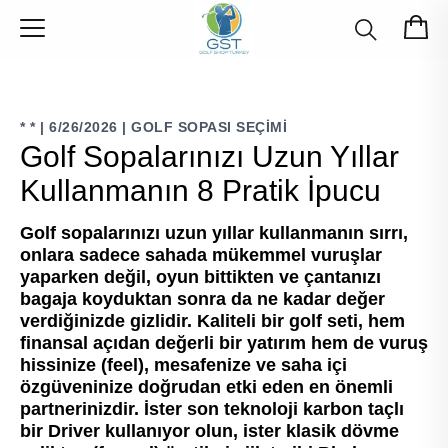
*
*
|
6/26/2026
|
GOLF SOPASI SEÇIMI
Golf Sopalarınızı Uzun Yıllar
Kullanmanın 8 Pratik İpucu
Golf sopalarınızı uzun yıllar kullanmanın sırrı,
onlara sadece sahada mükemmel vuruşlar
yaparken değil, oyun bittikten ve çantanızı
bagaja koyduktan sonra da ne kadar değer
verdiğinizde gizlidir. Kaliteli bir golf seti, hem
finansal açıdan değerli bir yatırım hem de vuruş
hissinize (feel), mesafenize ve saha içi
özgüveninize doğrudan etki eden en önemli
partnerinizdir. İster son teknoloji karbon taçlı
bir Driver kullanıyor olun, ister klasik dövme