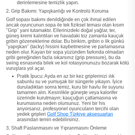
derinlemesine temizlik yapın.
2. Grip Bakımı: Yapışkanlığı ve Kontrolü Koruma
Golf sopası bakımı denildiğinde en çok ihmal edilen
ancak oyuncunun sopa ile tek fiziksel teması olan kısım
"Grip" yani tutamaktır. Ellerinizdeki doğal yağlar, ter,
güneş kremi kalıntıları ve havadaki toz zamanla kauçuk
gribin gözeneklerine dolar. Bu birikim, gribin o ilk günkü
"yapışkan" (tacky) hissini kaybetmesine ve parlamasına
neden olur. Kayan bir sopa yüzünden farkında olmadan
gribi gereğinden fazla sıkarsınız (grip pressure), bu da
swing esnasında bilek ve kol rotasyonunuzu bozarak kötü
vuruşlara yol açar.
Pratik İpucu: Ayda en az bir kez griplerinizi ılık
sabunlu su ve yumuşak bir süngerle yıkayın. İyice
duruladıktan sonra temiz, kuru bir havlu ile suyunu
tamamen alın. Kesinlikle güneşte veya kalorifer
üzerinde kurutmayın; kauçuğun çatlamasına ve
kurumasına neden olursunuz. Yeni bir his
arıyorsanız, profesyonel oyuncuların tercihi olan
yedek gripleri
Golf Shop Türkiye aksesuarları
arasından temin edebilirsiniz.
3. Shaft Paslanmasını ve Yıpranmasını Önleme