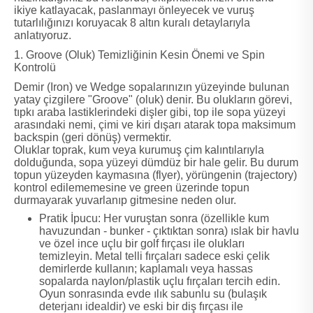
ikiye katlayacak, paslanmayı önleyecek ve vuruş
tutarlılığınızı koruyacak 8 altın kuralı detaylarıyla
anlatıyoruz.
1. Groove (Oluk) Temizliğinin Kesin Önemi ve Spin
Kontrolü
Demir (Iron) ve Wedge sopalarınızın yüzeyinde bulunan
yatay çizgilere "Groove" (oluk) denir. Bu olukların görevi,
tıpkı araba lastiklerindeki dişler gibi, top ile sopa yüzeyi
arasındaki nemi, çimi ve kiri dışarı atarak topa maksimum
backspin (geri dönüş) vermektir.
Oluklar toprak, kum veya kurumuş çim kalıntılarıyla
dolduğunda, sopa yüzeyi dümdüz bir hale gelir. Bu durum
topun yüzeyden kaymasına (flyer), yörüngenin (trajectory)
kontrol edilememesine ve green üzerinde topun
durmayarak yuvarlanıp gitmesine neden olur.
Pratik İpucu: Her vuruştan sonra (özellikle kum
havuzundan - bunker - çıktıktan sonra) ıslak bir havlu
ve özel ince uçlu bir golf fırçası ile olukları
temizleyin. Metal telli fırçaları sadece eski çelik
demirlerde kullanın; kaplamalı veya hassas
sopalarda naylon/plastik uçlu fırçaları tercih edin.
Oyun sonrasında evde ılık sabunlu su (bulaşık
deterjanı idealdir) ve eski bir diş fırçası ile