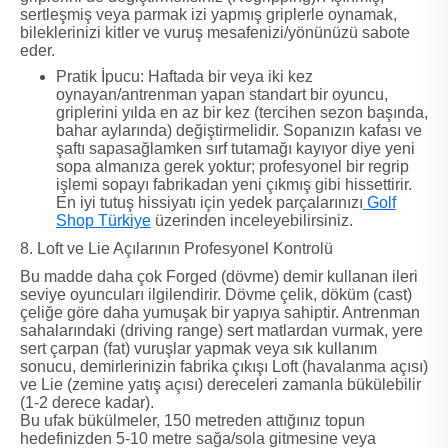
sertleşmiş veya parmak izi yapmış griplerle oynamak,
bileklerinizi kitler ve vuruş mesafenizi/yönünüzü sabote
eder.
Pratik İpucu: Haftada bir veya iki kez
oynayan/antrenman yapan standart bir oyuncu,
griplerini yılda en az bir kez (tercihen sezon başında,
bahar aylarında) değiştirmelidir. Sopanızın kafası ve
şaftı sapasağlamken sırf tutamağı kayıyor diye yeni
sopa almanıza gerek yoktur; profesyonel bir regrip
işlemi sopayı fabrikadan yeni çıkmış gibi hissettirir.
En iyi tutuş hissiyatı için yedek parçalarınızı
Golf
Shop Türkiye
üzerinden inceleyebilirsiniz.
8. Loft ve Lie Açılarının Profesyonel Kontrolü
Bu madde daha çok Forged (dövme) demir kullanan ileri
seviye oyuncuları ilgilendirir. Dövme çelik, döküm (cast)
çeliğe göre daha yumuşak bir yapıya sahiptir. Antrenman
sahalarındaki (driving range) sert matlardan vurmak, yere
sert çarpan (fat) vuruşlar yapmak veya sık kullanım
sonucu, demirlerinizin fabrika çıkışı Loft (havalanma açısı)
ve Lie (zemine yatış açısı) dereceleri zamanla bükülebilir
(1-2 derece kadar).
Bu ufak bükülmeler, 150 metreden attığınız topun
hedefinizden 5-10 metre sağa/sola gitmesine veya