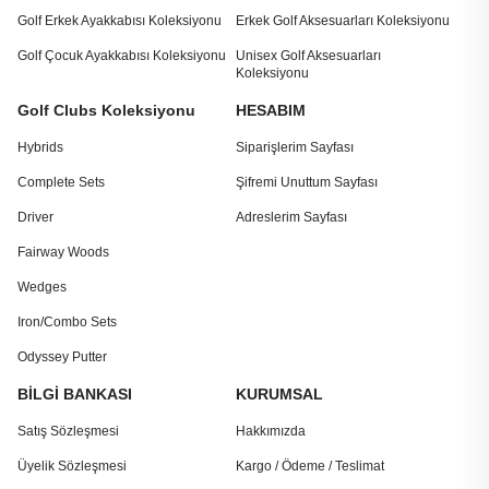
Golf Erkek Ayakkabısı Koleksiyonu
Erkek Golf Aksesuarları Koleksiyonu
Golf Çocuk Ayakkabısı Koleksiyonu
Unisex Golf Aksesuarları
Koleksiyonu
Golf Clubs Koleksiyonu
HESABIM
Hybrids
Siparişlerim Sayfası
Complete Sets
Şifremi Unuttum Sayfası
Driver
Adreslerim Sayfası
Fairway Woods
Wedges
Iron/Combo Sets
Odyssey Putter
BİLGİ BANKASI
KURUMSAL
Satış Sözleşmesi
Hakkımızda
Üyelik Sözleşmesi
Kargo / Ödeme / Teslimat