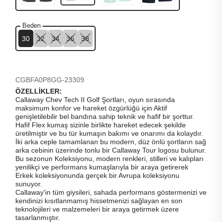
Beden
30
32
34
36
38
CGBFA0P8GG-23309
ÖZELLİKLER:
Callaway Chev Tech II Golf Şortları, oyun sırasında
maksimum konfor ve hareket özgürlüğü için Aktif
genişletilebilir bel bandına sahip teknik ve hafif bir şorttur.
Hafif Flex kumaş sizinle birlikte hareket edecek şekilde
üretilmiştir ve bu tür kumaşın bakımı ve onarımı da kolaydır.
İki arka ceple tamamlanan bu modern, düz önlü şortların sağ
arka cebinin üzerinde tonlu bir Callaway Tour logosu bulunur.
Bu sezonun Koleksiyonu, modern renkleri, stilleri ve kalıpları
yenilikçi ve performans kumaşlarıyla bir araya getirerek
Erkek koleksiyonunda gerçek bir Avrupa koleksiyonu
sunuyor.
Callaway'in tüm giysileri, sahada performans göstermenizi ve
kendinizi kısıtlanmamış hissetmenizi sağlayan en son
teknolojileri ve malzemeleri bir araya getirmek üzere
tasarlanmıştır.