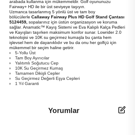
arabada kullanma için mükemmeldir. Golf oyununuzu
Fairway+ HD ile bir üst seviyeye taşıyın.
Uzmanca tasarlanmış 5 yönlü üst ve tam boy
bölücülerle
Callaway Fairway Plus HD Golf Stand Çantası
5124459,
sopalarınız için üstün organizasyon ve koruma
sağlar. Anamatic™ Kayış Sistemi ve Eva Kalıplı Kalça Pedleri
ve Kayışları taşırken maksimum konfor sunar. Lowrider 2.0
teknolojisi ve 10K su geçirmez kumaşla bu çanta hem
işlevsel hem de dayanıklıdır ve bu da onu her golfçü için
mükemmel bir seçim haline getirir.
5-Yollu Üst
Tam Boy Ayırıcılar
Yalıtımlı Soğutucu Cep
10K Su Geçirmez Kumaş
Tamamen Dikişli Cepler
Su Geçirmez Değerli Eşya Cepleri
1 Yıl Garanti
Yorumlar