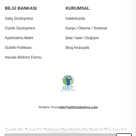
BİLGİ BANKASI
KURUMSAL
Satış Sözleşmesi
Hakkımızda
Üyelik Sözleşmesi
Kargo / Ödeme / Teslimat
Aydınlatma Metni
İptal / İade / Değişim
Gizlilik Politikası
Blog Anasayfa
Havale Bildirim Formu
İletişime Geçin
info@golfshopturkiye.com
Çamlık Mh. Turizm Cd. Robinson Clup Nobilis Otel Belek N:79 İç Kapı N:A
Serik/ Antalya/ Türkiye