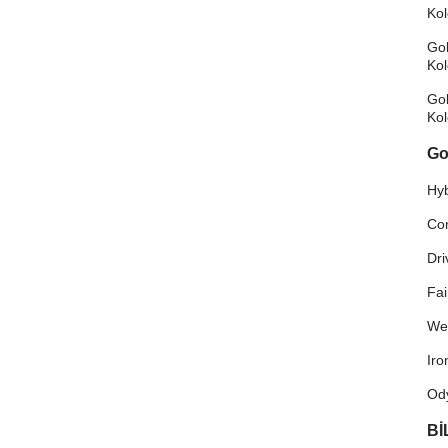
Ko
Gol
Ko
Gol
Ko
Go
Hyb
Co
Dri
Fa
We
Ir
Od
Bİ