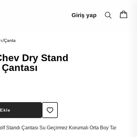
Giriş yap
rı
Çanta
Chev Dry Stand
 Çantası
 Ekle
f Standı Çantası Su Geçirmez Korumalı Orta Boy Tasarım Callaway