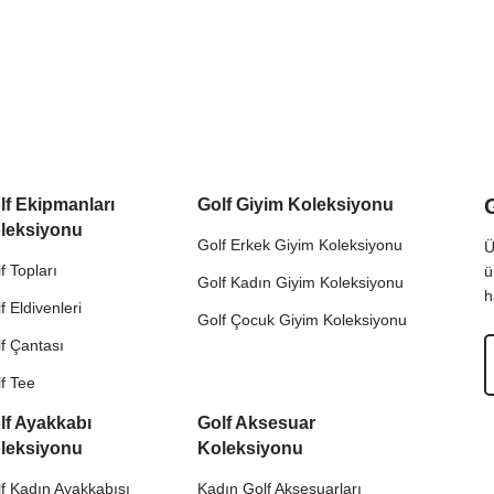
lf Ekipmanları
Golf Giyim Koleksiyonu
leksiyonu
Golf Erkek Giyim Koleksiyonu
Ü
f Topları
ü
Golf Kadın Giyim Koleksiyonu
h
f Eldivenleri
Golf Çocuk Giyim Koleksiyonu
f Çantası
f Tee
lf Ayakkabı
Golf Aksesuar
leksiyonu
Koleksiyonu
f Kadın Ayakkabısı
Kadın Golf Aksesuarları