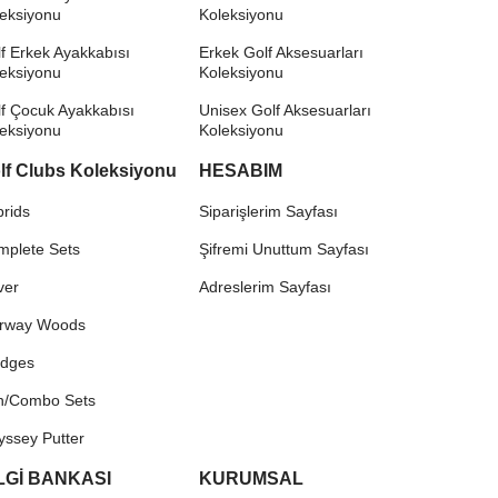
leksiyonu
Koleksiyonu
f Erkek Ayakkabısı
Erkek Golf Aksesuarları
leksiyonu
Koleksiyonu
f Çocuk Ayakkabısı
Unisex Golf Aksesuarları
leksiyonu
Koleksiyonu
lf Clubs Koleksiyonu
HESABIM
rids
Siparişlerim Sayfası
mplete Sets
Şifremi Unuttum Sayfası
ver
Adreslerim Sayfası
irway Woods
dges
on/Combo Sets
yssey Putter
LGİ BANKASI
KURUMSAL