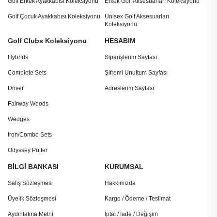
Golf Erkek Ayakkabısı Koleksiyonu
Erkek Golf Aksesuarları Koleksiyonu
Golf Çocuk Ayakkabısı Koleksiyonu
Unisex Golf Aksesuarları
Koleksiyonu
Golf Clubs Koleksiyonu
HESABIM
Hybrids
Siparişlerim Sayfası
Complete Sets
Şifremi Unuttum Sayfası
Driver
Adreslerim Sayfası
Fairway Woods
Wedges
Iron/Combo Sets
Odyssey Putter
BİLGİ BANKASI
KURUMSAL
Satış Sözleşmesi
Hakkımızda
Üyelik Sözleşmesi
Kargo / Ödeme / Teslimat
Aydınlatma Metni
İptal / İade / Değişim