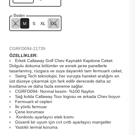
Beden
L
M
S
XL
XXL
CGRFD094-21739
ÖZELLİKLER:
Erkek Callaway Golf Chev Kaynaklı Kapitone Ceket.
Dolgulu dokuma bölümler ve esnek jarse panellerle
tasarlanmış, rüzgara ve suya dayanıklı tam fermuarlı ceket,
Swing Tech teknolojisi, her vuruşta hareket aralığını en
üst düzeye çıkarmak için fark edilir derecede daha az
kısıtlama ve daha fazla esneme sağlar.
CGRFD094- Normal kesim- %100 Naylon
Sağ kolda Callaway Tour logosu ve arkada Chev boyun
Fermuarlı el cepleri
İki yönlü fermuar
Çene koruması
Kordonlu ayarlayıcı etek kısmı
Güvenli bir uyum için cırt cırtlı ayarlayıcı manşetler
Yastıklı termal koruma