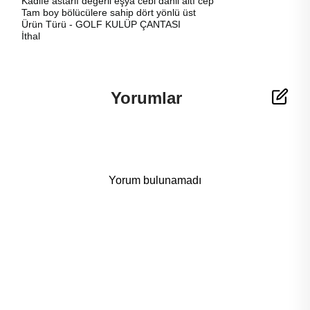
Kadife astarlı değerli eşya cebi dahil altı cep
Tam boy bölücülere sahip dört yönlü üst
Ürün Türü - GOLF KULÜP ÇANTASI
İthal
Yorumlar
Yorum bulunamadı