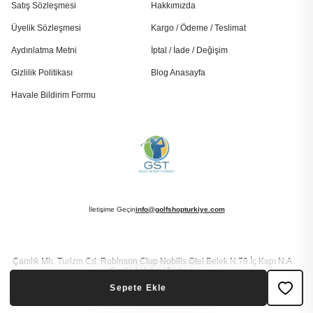
Satış Sözleşmesi
Hakkımızda
Üyelik Sözleşmesi
Kargo / Ödeme / Teslimat
Aydınlatma Metni
İptal / İade / Değişim
Gizlilik Politikası
Blog Anasayfa
Havale Bildirim Formu
İletişime Geçin
info@golfshopturkiye.com
Çamlık Mh. Turizm Cd. Robinson Clup Nobilis Otel Belek N:79 İç Kapı N:A
Serik/ Antalya/ Türkiye
Sepete Ekle