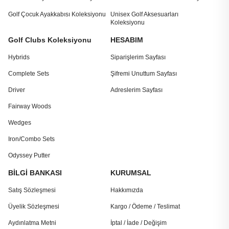
Golf Çocuk Ayakkabısı Koleksiyonu
Unisex Golf Aksesuarları
Koleksiyonu
Golf Clubs Koleksiyonu
HESABIM
Hybrids
Siparişlerim Sayfası
Complete Sets
Şifremi Unuttum Sayfası
Driver
Adreslerim Sayfası
Fairway Woods
Wedges
Iron/Combo Sets
Odyssey Putter
BİLGİ BANKASI
KURUMSAL
Satış Sözleşmesi
Hakkımızda
Üyelik Sözleşmesi
Kargo / Ödeme / Teslimat
Aydınlatma Metni
İptal / İade / Değişim