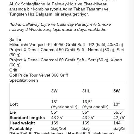
Ai10x Schlagfläche ile Fairway-Holz ve Elyte-Niveau
arasında bir kombinasyonla Adım Taban Tasarımı ve
Tungsten Hız Dalgasını bir araya getiriyor.
*İddia, Callaway Elyte ve Callaway Paradym Ai Smoke
Fairway 3 Woods karşılaştırmasına dayanmaktadır.
Şaftlar
Mitsubishi Vanquish PL 40/50 Grafit Şaft - R2 (hafif, 40/50 g)
Project X Denali Charcoal 50 Grafit Şaft - Normal (50 g), Sert
(50 g)
Project X Denali Charcoal 60 Grafit Şaft - Sert (60 g), X-sert
(60 g)
Griff
Golf Pride Tour Velvet 360 Griff
Spezifikationen
3W
3HL
5W
C
15°
16,5°
Loft
18°
2
(Ayarlanabilir)
(Ayarlanabilir)
Lie
56°
56°
56,5°
5
Standard lengths
43.25"
43.25"
42,75"
4
Head weight
169
169
144
1
Availability
Sağ/Sol
Sağ
Sağ/Sol
S
RH = Sağ El (Rechtshänder), LH = Sol El (Linkshänder).