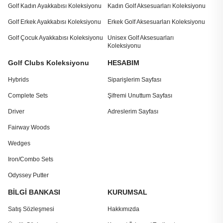
Golf Kadın Ayakkabısı Koleksiyonu
Kadın Golf Aksesuarları Koleksiyonu
Golf Erkek Ayakkabısı Koleksiyonu
Erkek Golf Aksesuarları Koleksiyonu
Golf Çocuk Ayakkabısı Koleksiyonu
Unisex Golf Aksesuarları
Koleksiyonu
Golf Clubs Koleksiyonu
HESABIM
Hybrids
Siparişlerim Sayfası
Complete Sets
Şifremi Unuttum Sayfası
Driver
Adreslerim Sayfası
Fairway Woods
Wedges
Iron/Combo Sets
Odyssey Putter
BİLGİ BANKASI
KURUMSAL
Satış Sözleşmesi
Hakkımızda