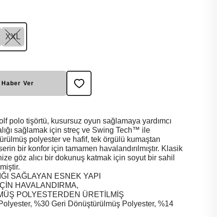
XXL
 Haber Ver
olf polo tişörtü, kusursuz oyun sağlamaya yardımcı
alığı sağlamak için streç ve Swing Tech™ ile
ştürülmüş polyester ve hafif, tek örgülü kumaştan
, serin bir konfor için tamamen havalandırılmıştır. Klasik
inize göz alıcı bir dokunuş katmak için soyut bir sahil
miştir.
ĞI SAĞLAYAN ESNEK YAPI
İÇİN HAVALANDIRMA,
MÜŞ POLYESTERDEN ÜRETİLMİŞ
ester, %30 Geri Dönüştürülmüş Polyester, %14