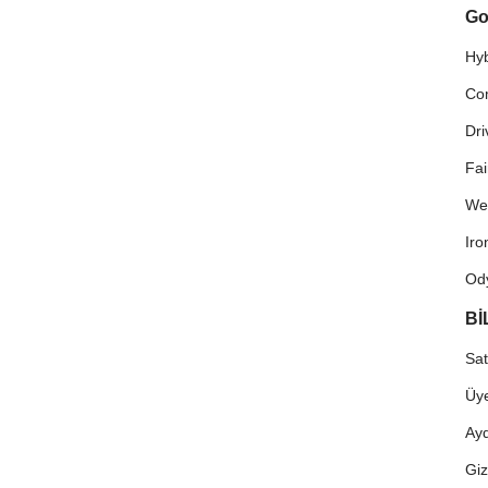
Go
Hyb
Co
Dri
Fa
We
Ir
Od
Bİ
Sat
Üye
Ayd
Giz