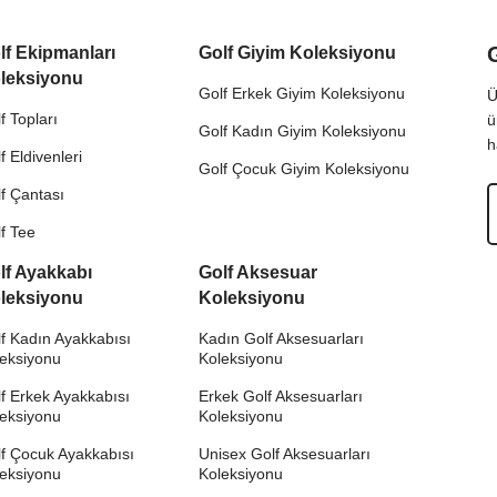
lf Ekipmanları
Golf Giyim Koleksiyonu
leksiyonu
Golf Erkek Giyim Koleksiyonu
Ü
f Topları
ü
Golf Kadın Giyim Koleksiyonu
h
f Eldivenleri
Golf Çocuk Giyim Koleksiyonu
f Çantası
f Tee
lf Ayakkabı
Golf Aksesuar
leksiyonu
Koleksiyonu
f Kadın Ayakkabısı
Kadın Golf Aksesuarları
leksiyonu
Koleksiyonu
f Erkek Ayakkabısı
Erkek Golf Aksesuarları
leksiyonu
Koleksiyonu
f Çocuk Ayakkabısı
Unisex Golf Aksesuarları
leksiyonu
Koleksiyonu