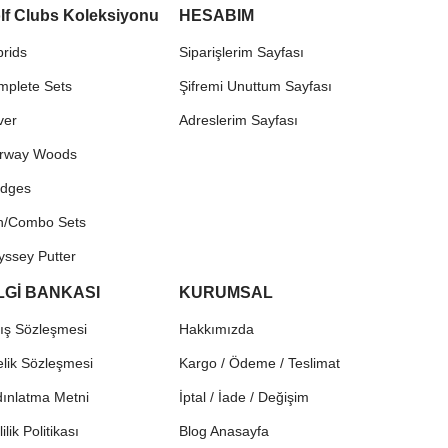
lf Clubs Koleksiyonu
HESABIM
rids
Siparişlerim Sayfası
mplete Sets
Şifremi Unuttum Sayfası
ver
Adreslerim Sayfası
irway Woods
dges
on/Combo Sets
yssey Putter
LGİ BANKASI
KURUMSAL
ış Sözleşmesi
Hakkımızda
lik Sözleşmesi
Kargo / Ödeme / Teslimat
ınlatma Metni
İptal / İade / Değişim
lilik Politikası
Blog Anasayfa