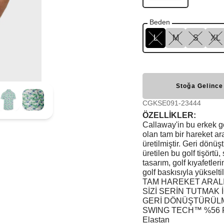
Beden
L
M
S
XL
Stoğa Gelince
CGKSE091-23444
ÖZELLİKLER:
Callaway'in bu erkek g
olan tam bir hareket ar
üretilmiştir. Geri dönü
üretilen bu golf tişörtü
tasarım, golf kıyafetler
golf baskısıyla yükseltil
TAM HAREKET ARALI
SİZİ SERİN TUTMAK 
GERİ DÖNÜŞTÜRÜL
SWING TECH™ %56 Poly
Elastan