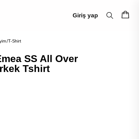
Giriş yap
yim
T-Shirt
Emea SS All Over
rkek Tshirt