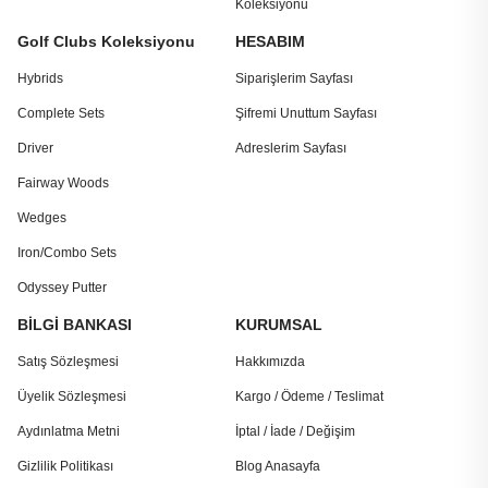
Koleksiyonu
Golf Clubs Koleksiyonu
HESABIM
Hybrids
Siparişlerim Sayfası
Complete Sets
Şifremi Unuttum Sayfası
Driver
Adreslerim Sayfası
Fairway Woods
Wedges
Iron/Combo Sets
Odyssey Putter
BİLGİ BANKASI
KURUMSAL
Satış Sözleşmesi
Hakkımızda
Üyelik Sözleşmesi
Kargo / Ödeme / Teslimat
Aydınlatma Metni
İptal / İade / Değişim
Gizlilik Politikası
Blog Anasayfa