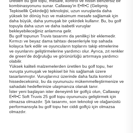
üretilen bu golf topu, mesafe, kontrol ve hissin benzersiz bir
kombinasyonunu sunar. Callaway'in E•R•C (Gelişmiş
Tepkisellik Çekirdeği) teknolojisi, uzun vuruşlarda daha
yüksek bir dönüş hızı ve maksimum mesafe sağlamak için
daha büyük, daha yumuşak bir çekirdek kullanır. Bu, bu golf
topuyla daha uzun ve daha isabetli vuruşlar
bekleyebileceğiniz anlamına gelir.
Bu golf topunun Truvis tasarımı da yenilikçi bir eklemedir.
Kırmızı ve beyaz dama tahtası desenleriyle top sahada
kolayca fark edilir ve oyuncuların toplarını takip etmelerine
ve oyunlarını geliştirmelerine yardımcı olur. Ayrıca, zıt renkler
de green'de doğruluğu ve görünürlüğü artırmaya yardımcı
olabilir.
Yüksek kaliteli malzemelerden üretilen bu golf topu, her
vuruşta yumuşak ve tepkisel bir his sağlamak üzere
tasarlanmıştır. Vuruşlarınız üzerinde daha fazla kontrol
hissedeceksiniz, bu da oyununuzu mükemmelleştirmenize ve
sahadaki hedeflerinize ulaşmanıza olanak tanır.
İster yeni başlayan ister deneyimli bir golfçü olun, Callaway
E•R•C Soft Truvis 25 golf topu oyununuzu geliştirmek için
olmazsa olmazdır. Şık tasarımı, son teknoloji ve olağanüstü
performansıyla bu golf topu her ciddi golfçü için olmazsa
olmazdır.