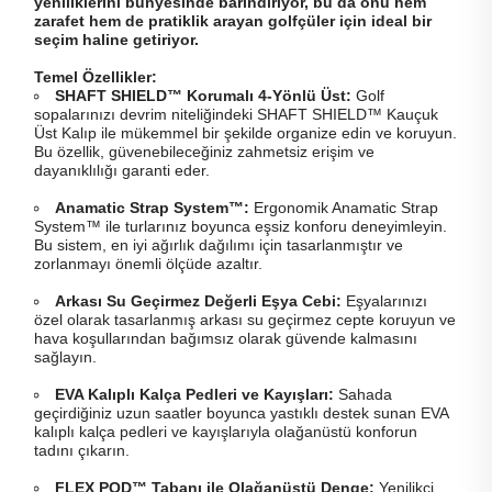
yeniliklerini bünyesinde barındırıyor, bu da onu hem
zarafet hem de pratiklik arayan golfçüler için ideal bir
seçim haline getiriyor.
Temel Özellikler:
SHAFT SHIELD™ Korumalı 4-Yönlü Üst:
Golf
sopalarınızı devrim niteliğindeki SHAFT SHIELD™ Kauçuk
Üst Kalıp ile mükemmel bir şekilde organize edin ve koruyun.
Bu özellik, güvenebileceğiniz zahmetsiz erişim ve
dayanıklılığı garanti eder.
Anamatic Strap System™:
Ergonomik Anamatic Strap
System™ ile turlarınız boyunca eşsiz konforu deneyimleyin.
Bu sistem, en iyi ağırlık dağılımı için tasarlanmıştır ve
zorlanmayı önemli ölçüde azaltır.
Arkası Su Geçirmez Değerli Eşya Cebi:
Eşyalarınızı
özel olarak tasarlanmış arkası su geçirmez cepte koruyun ve
hava koşullarından bağımsız olarak güvende kalmasını
sağlayın.
EVA Kalıplı Kalça Pedleri ve Kayışları:
Sahada
geçirdiğiniz uzun saatler boyunca yastıklı destek sunan EVA
kalıplı kalça pedleri ve kayışlarıyla olağanüstü konforun
tadını çıkarın.
FLEX POD™ Tabanı ile Olağanüstü Denge:
Yenilikçi