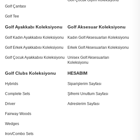
Golf Çocuk Giyim Koleksiyonu
Golf Çantası
Golf Tee
Golf Ayakkabı Koleksiyonu
Golf Aksesuar Koleksiyonu
Golf Kadın Ayakkabısı Koleksiyonu
Kadın Golf Aksesuarları Koleksiyonu
Golf Erkek Ayakkabısı Koleksiyonu
Erkek Golf Aksesuarları Koleksiyonu
Golf Çocuk Ayakkabısı Koleksiyonu
Unisex Golf Aksesuarları
Koleksiyonu
Golf Clubs Koleksiyonu
HESABIM
Hybrids
Siparişlerim Sayfası
Complete Sets
Şifremi Unuttum Sayfası
Driver
Adreslerim Sayfası
Fairway Woods
Wedges
Iron/Combo Sets