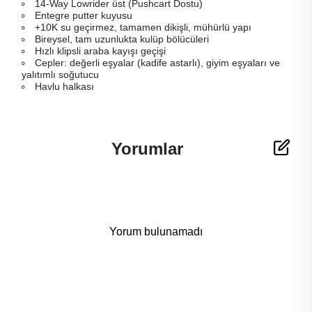
14-Way Lowrider üst (Pushcart Dostu)
Entegre putter kuyusu
+10K su geçirmez, tamamen dikişli, mühürlü yapı
Bireysel, tam uzunlukta kulüp bölücüleri
Hızlı klipsli araba kayışı geçişi
Cepler: değerli eşyalar (kadife astarlı), giyim eşyaları ve
yalıtımlı soğutucu
Havlu halkası
Yorumlar
Yorum bulunamadı