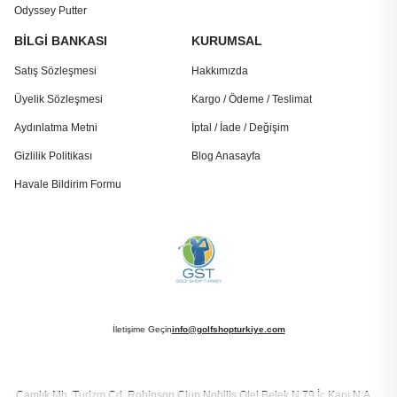
Odyssey Putter
BİLGİ BANKASI
KURUMSAL
Satış Sözleşmesi
Hakkımızda
Üyelik Sözleşmesi
Kargo / Ödeme / Teslimat
Aydınlatma Metni
İptal / İade / Değişim
Gizlilik Politikası
Blog Anasayfa
Havale Bildirim Formu
İletişime Geçin
info@golfshopturkiye.com
Çamlık Mh. Turizm Cd. Robinson Clup Nobilis Otel Belek N:79 İç Kapı N:A