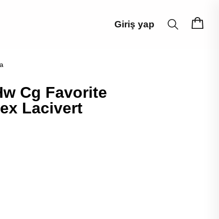
Giriş yap
a
Hw Cg Favorite
ex Lacivert