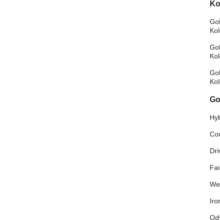
Ko
Gol
Ko
Gol
Ko
Gol
Ko
Go
Hyb
Co
Dri
Fa
We
Ir
Od