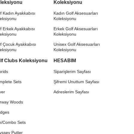
leksiyonu
Koleksiyonu
f Kadın Ayakkabısı
Kadın Golf Aksesuarları
leksiyonu
Koleksiyonu
f Erkek Ayakkabısı
Erkek Golf Aksesuarları
leksiyonu
Koleksiyonu
f Çocuk Ayakkabısı
Unisex Golf Aksesuarları
leksiyonu
Koleksiyonu
lf Clubs Koleksiyonu
HESABIM
rids
Siparişlerim Sayfası
mplete Sets
Şifremi Unuttum Sayfası
ver
Adreslerim Sayfası
irway Woods
dges
on/Combo Sets
yssey Putter