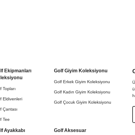
lf Ekipmanları
Golf Giyim Koleksiyonu
leksiyonu
Golf Erkek Giyim Koleksiyonu
Ü
f Topları
ü
Golf Kadın Giyim Koleksiyonu
h
f Eldivenleri
Golf Çocuk Giyim Koleksiyonu
f Çantası
f Tee
lf Ayakkabı
Golf Aksesuar