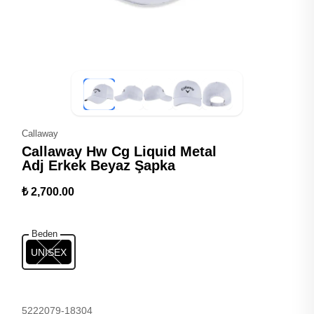
Callaway
Callaway Hw Cg Liquid Metal
Adj Erkek Beyaz Şapka
₺ 2,700.00
Beden
UNISEX
5222079-18304