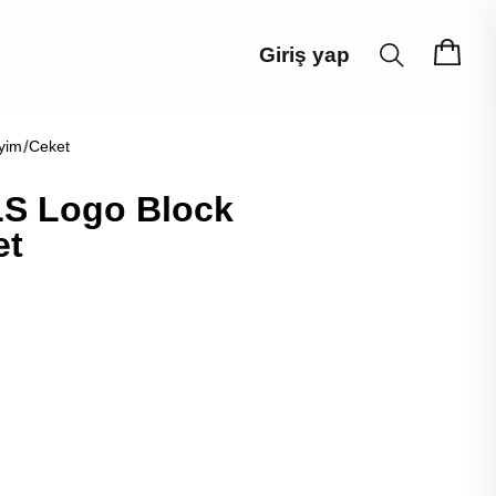
Giriş yap
yim
Ceket
LS Logo Block
et