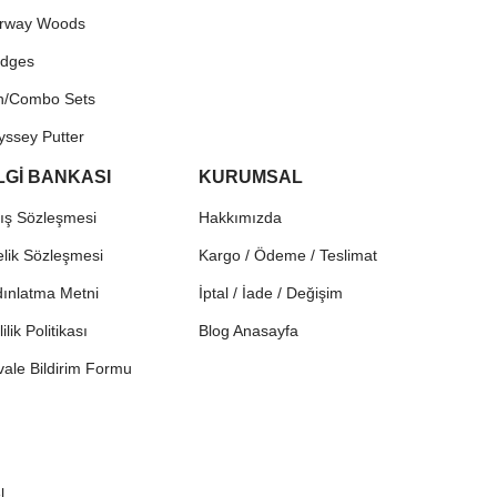
irway Woods
dges
on/Combo Sets
yssey Putter
LGİ BANKASI
KURUMSAL
ış Sözleşmesi
Hakkımızda
lik Sözleşmesi
Kargo / Ödeme / Teslimat
ınlatma Metni
İptal / İade / Değişim
lilik Politikası
Blog Anasayfa
ale Bildirim Formu
l