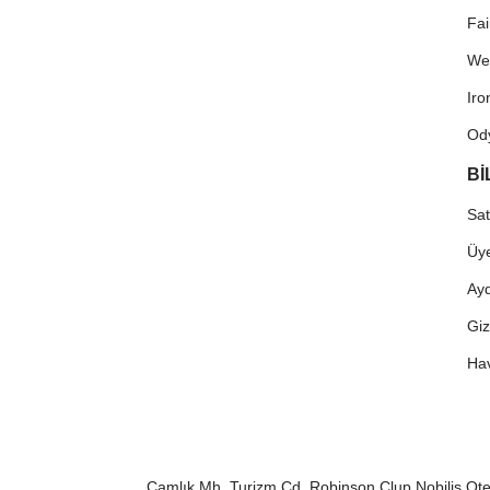
Fa
We
Ir
Od
Bİ
Sat
Üye
Ayd
Giz
Hav
Çamlık Mh. Turizm Cd. Robinson Clup Nobilis Ote