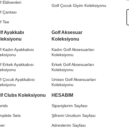
f Eldivenleri
Golf Çocuk Giyim Koleksiyonu
f Çantası
f Tee
lf Ayakkabı
Golf Aksesuar
leksiyonu
Koleksiyonu
f Kadın Ayakkabısı
Kadın Golf Aksesuarları
leksiyonu
Koleksiyonu
f Erkek Ayakkabısı
Erkek Golf Aksesuarları
leksiyonu
Koleksiyonu
f Çocuk Ayakkabısı
Unisex Golf Aksesuarları
leksiyonu
Koleksiyonu
lf Clubs Koleksiyonu
HESABIM
rids
Siparişlerim Sayfası
mplete Sets
Şifremi Unuttum Sayfası
ver
Adreslerim Sayfası