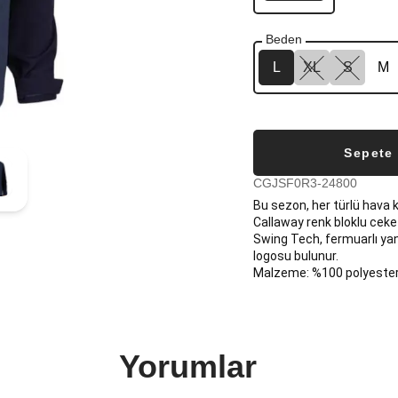
Beden
L
XL
S
M
Sepete
CGJSF0R3-24800
Bu sezon, her türlü hava 
Callaway renk bloklu ceket
Swing Tech, fermuarlı yan 
logosu bulunur.
Malzeme: %100 polyeste
Yorumlar