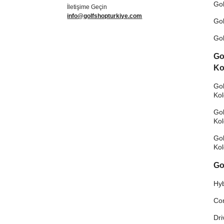
Gol
İletişime Geçin
info@golfshopturkiye.com
Gol
Gol
Go
Ko
Gol
Ko
Gol
Ko
Gol
Ko
Go
Hyb
Co
Dri