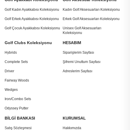
Golf Kadın Ayakkabısı Koleksiyonu
Kadın Golf Aksesuarları Koleksiyonu
Golf Erkek Ayakkabısı Koleksiyonu
Erkek Golf Aksesuarları Koleksiyonu
Golf Çocuk Ayakkabısı Koleksiyonu
Unisex Golf Aksesuarları
Koleksiyonu
Golf Clubs Koleksiyonu
HESABIM
Hybrids
Siparişlerim Sayfası
Complete Sets
Şifremi Unuttum Sayfası
Driver
Adreslerim Sayfası
Fairway Woods
Wedges
Iron/Combo Sets
Odyssey Putter
BİLGİ BANKASI
KURUMSAL
Satış Sözleşmesi
Hakkımızda