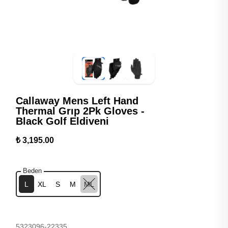
Callaway Mens Left Hand
Thermal Grıp 2Pk Gloves -
Black Golf Eldiveni
₺ 3,195.00
Beden
L
XL
S
M
ML
5323096-22335