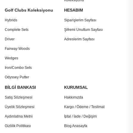
Koleksiyonu
Golf Clubs Koleksiyonu
HESABIM
Hybrids
Siparişlerim Sayfası
Complete Sets
Şifremi Unuttum Sayfası
Driver
Adreslerim Sayfası
Fairway Woods
Wedges
Iron/Combo Sets
Odyssey Putter
BİLGİ BANKASI
KURUMSAL
Satış Sözleşmesi
Hakkımızda
Üyelik Sözleşmesi
Kargo / Ödeme / Teslimat
Aydınlatma Metni
İptal / İade / Değişim
Gizlilik Politikası
Blog Anasayfa