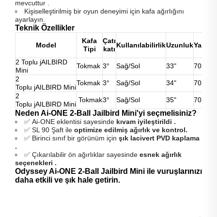
mevcuttur .
Kişiselleştirilmiş bir oyun deneyimi için kafa ağırlığını
ayarlayın.
Teknik Özellikler
Kafa
Çatı
T
Model
Kullanılabilirlik
Uzunluk
Yalan
Tipi
katı
e
2 Toplu jAILBIRD
3
Tokmak
3°
Sağ/Sol
33"
70.0°
Mini
Ş
2
3
Tokmak
3°
Sağ/Sol
34"
70.0°
Toplu
jAILBIRD
Mini
Ş
2
3
Tokmak
3°
Sağ/Sol
35"
70.0°
Toplu
jAILBIRD
Mini
Ş
Neden Ai-ONE 2-Ball Jailbird Mini'yi seçmelisiniz?
✅ Ai-ONE eklentisi sayesinde
kıvam iyileştirildi .
✅ SL 90 Şaft ile
optimize edilmiş ağırlık ve kontrol.
✅ Birinci sınıf bir görünüm için
şık lacivert PVD kaplama
.
✅ Çıkarılabilir ön ağırlıklar sayesinde
esnek ağırlık
seçenekleri .
Odyssey Ai-ONE 2-Ball Jailbird Mini ile vuruşlarınızı
daha etkili ve şık hale getirin.