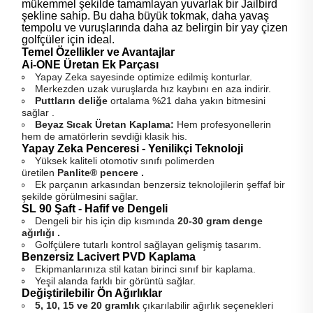
mükemmel şekilde tamamlayan yuvarlak bir Jailbird
şekline sahip. Bu daha büyük tokmak, daha yavaş
tempolu ve vuruşlarında daha az belirgin bir yay çizen
golfçüler için ideal.
Temel Özellikler ve Avantajlar
Ai-ONE Üretan Ek Parçası
Yapay Zeka sayesinde optimize edilmiş konturlar.
Merkezden uzak vuruşlarda hız kaybını en aza indirir.
Puttların deliğe
ortalama %21 daha yakın bitmesini
sağlar .
Beyaz Sıcak Üretan Kaplama:
Hem profesyonellerin
hem de amatörlerin sevdiği klasik his.
Yapay Zeka Penceresi - Yenilikçi Teknoloji
Yüksek kaliteli otomotiv sınıfı polimerden
üretilen
Panlite® pencere .
Ek parçanın arkasından benzersiz teknolojilerin şeffaf bir
şekilde görülmesini sağlar.
SL 90 Şaft - Hafif ve Dengeli
Dengeli bir his için dip kısmında
20-30 gram denge
ağırlığı .
Golfçülere tutarlı kontrol sağlayan gelişmiş tasarım.
Benzersiz Lacivert PVD Kaplama
Ekipmanlarınıza stil katan birinci sınıf bir kaplama.
Yeşil alanda farklı bir görüntü sağlar.
Değiştirilebilir Ön Ağırlıklar
5, 10, 15 ve 20 gramlık
çıkarılabilir ağırlık seçenekleri