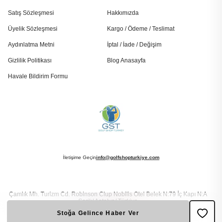
Satış Sözleşmesi
Hakkımızda
Üyelik Sözleşmesi
Kargo / Ödeme / Teslimat
Aydınlatma Metni
İptal / İade / Değişim
Gizlilik Politikası
Blog Anasayfa
Havale Bildirim Formu
İletişime Geçin
info@golfshopturkiye.com
Çamlık Mh. Turizm Cd. Robinson Clup Nobilis Otel Belek N:79 İç Kapı N:A
Serik/ Antalya/ Türkiye
Stoğa Gelince Haber Ver