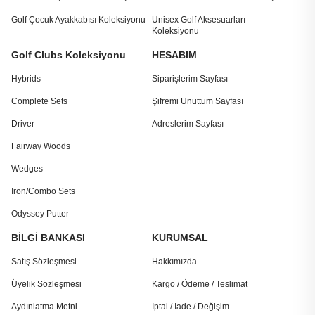
Golf Çocuk Ayakkabısı Koleksiyonu
Unisex Golf Aksesuarları
Koleksiyonu
Golf Clubs Koleksiyonu
HESABIM
Hybrids
Siparişlerim Sayfası
Complete Sets
Şifremi Unuttum Sayfası
Driver
Adreslerim Sayfası
Fairway Woods
Wedges
Iron/Combo Sets
Odyssey Putter
BİLGİ BANKASI
KURUMSAL
Satış Sözleşmesi
Hakkımızda
Üyelik Sözleşmesi
Kargo / Ödeme / Teslimat
Aydınlatma Metni
İptal / İade / Değişim