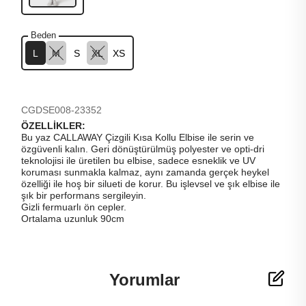
Beden
L
M
S
XL
XS
CGDSE008-23352
ÖZELLİKLER:
Bu yaz CALLAWAY Çizgili Kısa Kollu Elbise ile serin ve
özgüvenli kalın. Geri dönüştürülmüş polyester ve opti-dri
teknolojisi ile üretilen bu elbise, sadece esneklik ve UV
koruması sunmakla kalmaz, aynı zamanda gerçek heykel
özelliği ile hoş bir silueti de korur. Bu işlevsel ve şık elbise ile
şık bir performans sergileyin.
Gizli fermuarlı ön cepler.
Ortalama uzunluk 90cm
Yorumlar