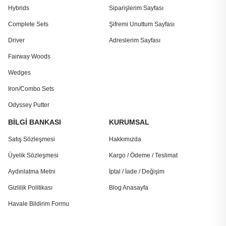
Hybrids
Siparişlerim Sayfası
Complete Sets
Şifremi Unuttum Sayfası
Driver
Adreslerim Sayfası
Fairway Woods
Wedges
Iron/Combo Sets
Odyssey Putter
BİLGİ BANKASI
KURUMSAL
Satış Sözleşmesi
Hakkımızda
Üyelik Sözleşmesi
Kargo / Ödeme / Teslimat
Aydınlatma Metni
İptal / İade / Değişim
Gizlilik Politikası
Blog Anasayfa
Havale Bildirim Formu