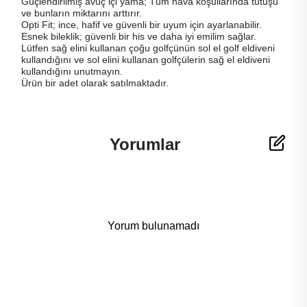
Güçlendirilmiş avuç içi yama; Tüm hava koşullarında tutuşu
ve bunların miktarını arttırır.
Opti Fit; ince, hafif ve güvenli bir uyum için ayarlanabilir.
Esnek bileklik; güvenli bir his ve daha iyi emilim sağlar.
Lütfen sağ elini kullanan çoğu golfçünün sol el golf eldiveni
kullandığını ve sol elini kullanan golfçülerin sağ el eldiveni
kullandığını unutmayın.
Ürün bir adet olarak satılmaktadır.
Yorumlar
Yorum bulunamadı