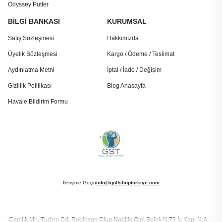
Odyssey Putter
BİLGİ BANKASI
KURUMSAL
Satış Sözleşmesi
Hakkımızda
Üyelik Sözleşmesi
Kargo / Ödeme / Teslimat
Aydınlatma Metni
İptal / İade / Değişim
Gizlilik Politikası
Blog Anasayfa
Havale Bildirim Formu
İletişime Geçin
info@golfshopturkiye.com
Çamlık Mh. Turizm Cd. Robinson Clup Nobilis Otel Belek N:79 İç Kapı N:A