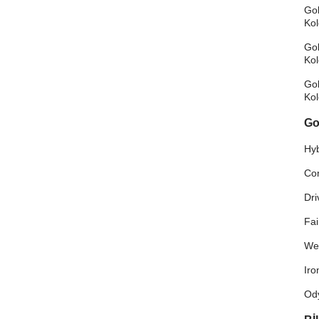
Gol
Ko
Gol
Ko
Gol
Ko
Go
Hyb
Co
Dri
Fa
We
Ir
Od