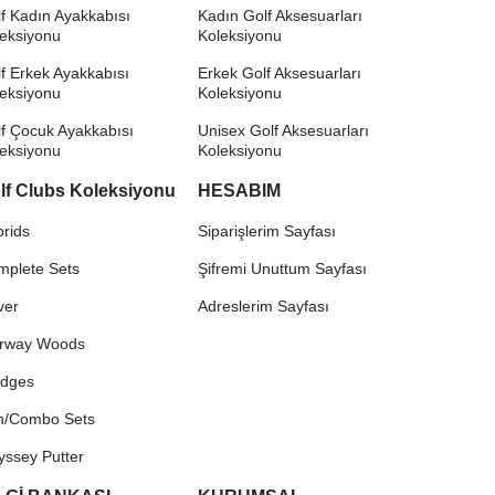
f Kadın Ayakkabısı
Kadın Golf Aksesuarları
leksiyonu
Koleksiyonu
f Erkek Ayakkabısı
Erkek Golf Aksesuarları
leksiyonu
Koleksiyonu
f Çocuk Ayakkabısı
Unisex Golf Aksesuarları
leksiyonu
Koleksiyonu
lf Clubs Koleksiyonu
HESABIM
rids
Siparişlerim Sayfası
mplete Sets
Şifremi Unuttum Sayfası
ver
Adreslerim Sayfası
irway Woods
dges
on/Combo Sets
yssey Putter