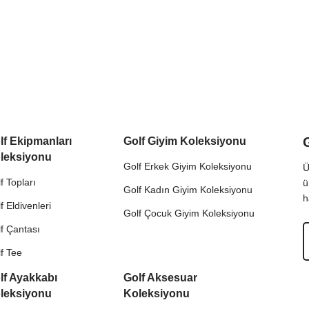
lf Ekipmanları
Golf Giyim Koleksiyonu
leksiyonu
Golf Erkek Giyim Koleksiyonu
Ü
f Topları
ü
Golf Kadın Giyim Koleksiyonu
h
f Eldivenleri
Golf Çocuk Giyim Koleksiyonu
f Çantası
f Tee
lf Ayakkabı
Golf Aksesuar
leksiyonu
Koleksiyonu