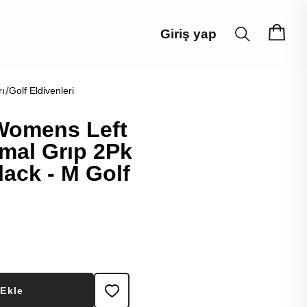
Giriş yap
rı
Golf Eldivenleri
Womens Left
mal Grıp 2Pk
lack - M Golf
 Ekle