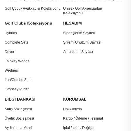
Golf Çocuk Ayakkabısı Koleksiyonu
Unisex Golf Aksesuarları
Koleksiyonu
Golf Clubs Koleksiyonu
HESABIM
Hybrids
Siparişlerim Sayfası
Complete Sets
Şifremi Unuttum Sayfası
Driver
Adreslerim Sayfası
Fairway Woods
Wedges
Iron/Combo Sets
Odyssey Putter
BİLGİ BANKASI
KURUMSAL
Satış Sözleşmesi
Hakkımızda
Üyelik Sözleşmesi
Kargo / Ödeme / Teslimat
Aydınlatma Metni
İptal / İade / Değişim