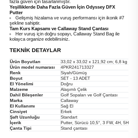
fazla güven için tasarlanmıştır.
Yeşilliklerde Daha Fazla Güven İçin Odyssey DFX
Putter
Gelişmiş hizalama ve vuruş performansı için ikonik #7
şekline sahiptir.
Tam Kurs Kapsamı ve Callaway Stand Çantası
Her vuruş için doğru sopayı, Callaway Stand Bag ile
kolayca organize edebilirsiniz.
TEKNİK DETAYLAR
Ürün Boyutları
‎33,02 x 33,02 x 121,92 cm; 6,8 kg
Ürün model numarası
4PKR241713327
Renk
Siyah/Gümüş
Boyut
‎SET - 13 ADET
El Yönelimi
Doğru
Malzeme
Alaşımlı Çelik
Dahil Bileşenler
‎Golf Sopaları ve Golf Çantası
Marka
Callaway
El Kullanımı
Sağ El
Cinsiyet
Erkek
Şaft Uzunluğu
Standart
İçerik
Putter, Sürücü 10,5°, 3 FW, 4H, 5H, 
Çanta Tipi
Stand çantası