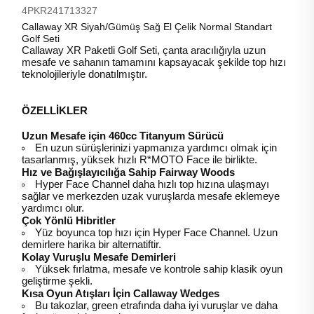
4PKR241713327
Callaway XR Siyah/Gümüş Sağ El Çelik Normal Standart
Golf Seti
Callaway XR Paketli Golf Seti, çanta aracılığıyla uzun
mesafe ve sahanın tamamını kapsayacak şekilde top hızı
teknolojileriyle donatılmıştır.
ÖZELLİKLER
Uzun Mesafe için 460cc Titanyum Sürücü
En uzun sürüşlerinizi yapmanıza yardımcı olmak için
tasarlanmış, yüksek hızlı R*MOTO Face ile birlikte.
Hız ve Bağışlayıcılığa Sahip Fairway Woods
Hyper Face Channel daha hızlı top hızına ulaşmayı
sağlar ve merkezden uzak vuruşlarda mesafe eklemeye
yardımcı olur.
Çok Yönlü Hibritler
Yüz boyunca top hızı için Hyper Face Channel. Uzun
demirlere harika bir alternatiftir.
Kolay Vuruşlu Mesafe Demirleri
Yüksek fırlatma, mesafe ve kontrole sahip klasik oyun
geliştirme şekli.
Kısa Oyun Atışları İçin Callaway Wedges
Bu takozlar, green etrafında daha iyi vuruşlar ve daha