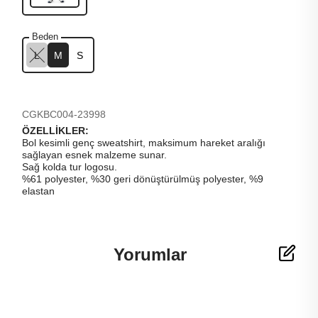
Beden
L
M
S
CGKBC004-23998
ÖZELLİKLER:
Bol kesimli genç sweatshirt, maksimum hareket aralığı
sağlayan esnek malzeme sunar.
Sağ kolda tur logosu.
%61 polyester, %30 geri dönüştürülmüş polyester, %9
elastan
Yorumlar