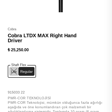
Cobra
Cobra LTDX MAX Right Hand
Driver
₺ 25,250.00
Shaft Flex
Lite
Regular
915033 22
PWR-COR TEKNOLOJİSİ
PWR-COR Teknolojisi, mümkün olduğunca fazla ağırlığı
aşağıda ve öne konumlandıran çok malzemeli bir
ağırlıklandırma sistemidir. Toplamda 10 gram (6 gram