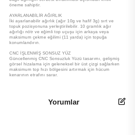
öneme sahiptir.
AYARLANABİLİR AĞIRLIK
İki ayarlanabilir ağırlık (ağır 10g ve hafif 3g) sırt ve
topuk pozisyonuna yerleştirilebilir. 10 gramlık ağır
ağırlığı nötr ve eğimli top uçuşu için arkaya veya
maksimum çekme eğilimi (11 yarda) için topuğa
konumlandırın.
CNC İŞLENMİŞ SONSUZ YÜZ
Güncellenmiş CNC Sonsuzluk Yüzü tasarımı, gelişmiş
görsel hizalama için geleneksel bir üst çizgi sağlarken
maksimum top hızı bölgesini artırmak için hücum
kenarının etrafını sarar.
Yorumlar