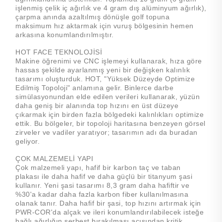
işlenmiş çelik iç ağırlık ve 4 gram dış alüminyum ağırlık),
çarpma anında azaltılmış dönüşle golf topuna
maksimum hız aktarmak için vuruş bölgesinin hemen
arkasına konumlandırılmıştır.
HOT FACE TEKNOLOJİSİ
Makine öğrenimi ve CNC işlemeyi kullanarak, hıza göre
hassas şekilde ayarlanmış yeni bir değişken kalınlık
tasarımı oluşturduk. HOT, "Yüksek Düzeyde Optimize
Edilmiş Topoloji" anlamına gelir. Binlerce darbe
simülasyonundan elde edilen verileri kullanarak, yüzün
daha geniş bir alanında top hızını en üst düzeye
çıkarmak için birden fazla bölgedeki kalınlıkları optimize
ettik. Bu bölgeler, bir topoloji haritasına benzeyen görsel
zirveler ve vadiler yaratıyor; tasarımın adı da buradan
geliyor.
ÇOK MALZEMELİ YAPI
Çok malzemeli yapı, hafif bir karbon taç ve taban
plakası ile daha hafif ve daha güçlü bir titanyum şasi
kullanır. Yeni şasi tasarımı 8,3 gram daha hafiftir ve
%30'a kadar daha fazla karbon fiber kullanılmasına
olanak tanır. Daha hafif bir şasi, top hızını artırmak için
PWR-COR'da alçak ve ileri konumlandırılabilecek isteğe
bağlı ağırlığın serbest bırakılması açısından kritik