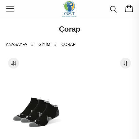
Çorap
ANASAYFA
»
GIYIM
»
ÇORAP