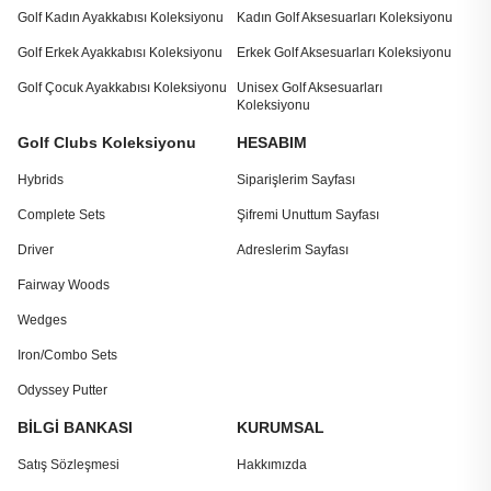
Golf Kadın Ayakkabısı Koleksiyonu
Kadın Golf Aksesuarları Koleksiyonu
Golf Erkek Ayakkabısı Koleksiyonu
Erkek Golf Aksesuarları Koleksiyonu
Golf Çocuk Ayakkabısı Koleksiyonu
Unisex Golf Aksesuarları
Koleksiyonu
Golf Clubs Koleksiyonu
HESABIM
Hybrids
Siparişlerim Sayfası
Complete Sets
Şifremi Unuttum Sayfası
Driver
Adreslerim Sayfası
Fairway Woods
Wedges
Iron/Combo Sets
Odyssey Putter
BİLGİ BANKASI
KURUMSAL
Satış Sözleşmesi
Hakkımızda