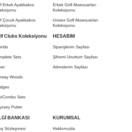
f Erkek Ayakkabısı
Erkek Golf Aksesuarları
leksiyonu
Koleksiyonu
f Çocuk Ayakkabısı
Unisex Golf Aksesuarları
leksiyonu
Koleksiyonu
lf Clubs Koleksiyonu
HESABIM
rids
Siparişlerim Sayfası
mplete Sets
Şifremi Unuttum Sayfası
ver
Adreslerim Sayfası
irway Woods
dges
on/Combo Sets
yssey Putter
LGİ BANKASI
KURUMSAL
ış Sözleşmesi
Hakkımızda