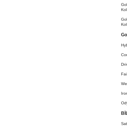
Gol
Ko
Gol
Ko
Go
Hyb
Co
Dri
Fa
We
Ir
Od
Bİ
Sat