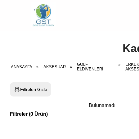
Kad
GOLF
»
ERKEK
ANASAYFA
»
AKSESUAR
»
ELDIVENLERI
AKSE
Filtreleri Gizle
Bulunamadı
Filtreler
(
0
Ürün
)