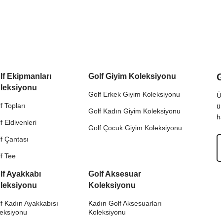
lf Ekipmanları
Golf Giyim Koleksiyonu
leksiyonu
Golf Erkek Giyim Koleksiyonu
Ü
f Topları
ü
Golf Kadın Giyim Koleksiyonu
h
f Eldivenleri
Golf Çocuk Giyim Koleksiyonu
f Çantası
f Tee
lf Ayakkabı
Golf Aksesuar
leksiyonu
Koleksiyonu
f Kadın Ayakkabısı
Kadın Golf Aksesuarları
leksiyonu
Koleksiyonu